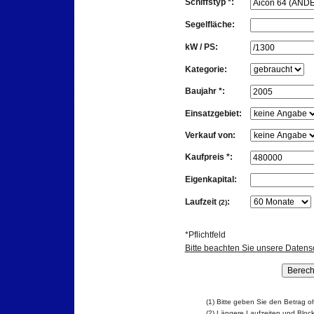
Schiffstyp *:
Segelfläche:
kW / PS:
Kategorie:
Baujahr *:
Einsatzgebiet:
Verkauf von:
Kaufpreis *:
Eigenkapital:
Laufzeit
:
(2)
*Pflichtfeld
Bitte beachten Sie unsere Datens
(1) Bitte geben Sie den Betrag 
(2) Längere Laufzeiten und Block