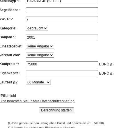
Schiffstyp *:
Segelfläche:
kW / PS:
Kategorie:
Baujahr *:
Einsatzgebiet:
Verkauf von:
Kaufpreis *:
EURO
(1)
Eigenkapital:
EURO
(1)
Laufzeit
:
(2)
*Pflichtfeld
Bitte beachten Sie unsere Datenschutzerklärung.
(1) Bitte geben Sie den Betrag ohne Punkt und Komma ein (z.B. 50000).
(2) Längere Laufzeiten und Blockraten auf Anfrage.