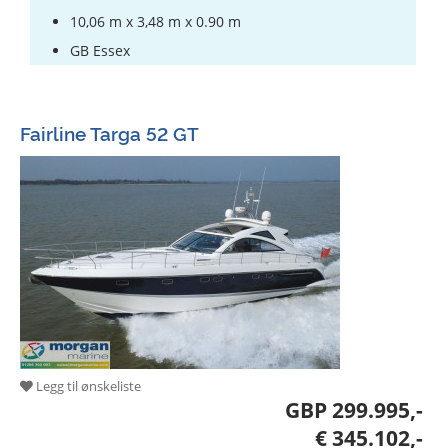
10,06 m x 3,48 m x 0.90 m
GB Essex
Fairline Targa 52 GT
Legg til ønskeliste
GBP 299.995,-
€ 345.102,-