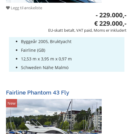
Legg til ønskeliste
- 229.000,-
€ 229.000,-
EU-skatt betalt, VAT paid, Moms er inkludert
Byggeår 2005, Bruktyacht
Fairline (GB)
12,53 m x 3,95 m x 0,97 m
Schweden Nähe Malmö
Fairline Phantom 43 Fly
New