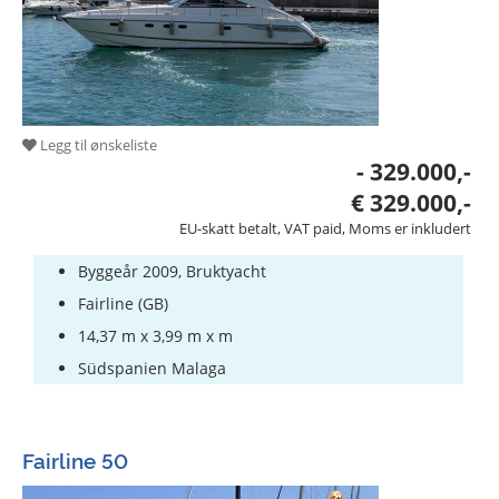
Legg til ønskeliste
- 329.000,-
€ 329.000,-
EU-skatt betalt, VAT paid, Moms er inkludert
Byggeår 2009, Bruktyacht
Fairline (GB)
14,37 m x 3,99 m x m
Südspanien Malaga
Fairline 50