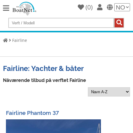
(
0
)
Home
Kjøp
en
Fairline
yacht
Selg
Yachter
Fairline: Yachter & båter
Kommersiell
selger
Nåværende tilbud på verftet Fairline
Privat
selger
Auksjoner
Fairline Phantom 37
Yacht
Broker