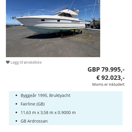
Service
Båtutstyr
Stjålne
båter
Ekspertene
Seiling
Legg til ønskeliste
og
GBP 79.995,-
Sportbåt
skoler
€ 92.023,-
Moms er inkludert
Forsikringer
Byggeår 1995, Bruktyacht
Skipsverft
Fairline (GB)
11,63 m x 3,58 m x 0.9000 m
GB Ardrossan