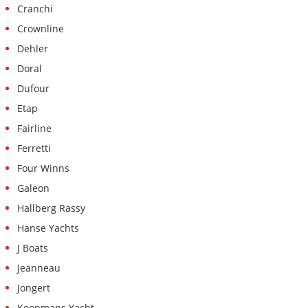
Cranchi
Crownline
Dehler
Doral
Dufour
Etap
Fairline
Ferretti
Four Winns
Galeon
Hallberg Rassy
Hanse Yachts
J Boats
Jeanneau
Jongert
Koopmans Yacht