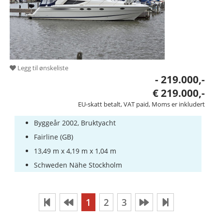
Legg til ønskeliste
- 219.000,-
€ 219.000,-
EU-skatt betalt, VAT paid, Moms er inkludert
Byggeår 2002, Bruktyacht
Fairline (GB)
13,49 m x 4,19 m x 1,04 m
Schweden Nähe Stockholm
1
2
3