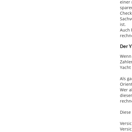
einer
sparen
Check
Sachv
ist.
Auch 
rechne
Der Y
Wenn 
Zahle
Yacht
Als g
Orient
Wer al
diese
rechn
Diese 
Versi
Versi