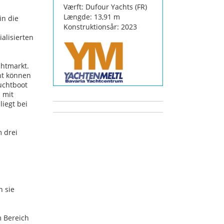
Værft: Dufour Yachts (FR)
Længde: 13,91 m
in die
Konstruktionsår: 2023
alisierten
chtmarkt.
ht können
auchtboot
l mit
liegt bei
 drei
n sie
m Bereich