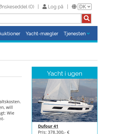
Ønskeseddel
(
0
)
|
Log på
|
Auktioner
Yacht-mægler
Tjenesten
Yacht i ugen
altskosten.
n, will
gt: Wie
ht-
Dufour 41
Pris: 378.300,- €