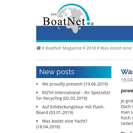
Home
Køb
en
yacht
BoatNet Magazine
2018
Was kostet eine
Sælg
Yachts
New posts
Was
Kommerciel
sælger
18.04
We proudly present! (19.06.2019)
Privat
powe
ROTH International - Ihr Spezialist
sælger
für Recycling (02.03.2019)
Je grö
Doch 
Auf Entdeckungstour mit Flash-
Auktioner
man s
Board (03.01.2019)
hoch 
Yacht-
Was kostet eine Yacht?
Unter
mægler
(18.04.2018)