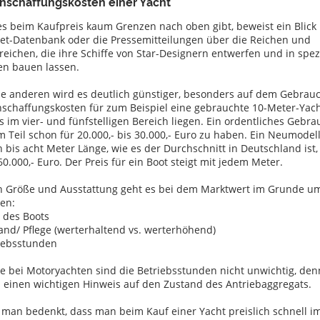
Anschaffungskosten einer Yacht
es beim Kaufpreis kaum Grenzen nach oben gibt, beweist ein Blick 
et-Datenbank oder die Pressemitteilungen über die Reichen und
eichen, die ihre Schiffe von Star-Designern entwerfen und in spezi
en bauen lassen.
lle anderen wird es deutlich günstiger, besonders auf dem Gebrau
nschaffungskosten für zum Beispiel eine gebrauchte 10-Meter-Yac
s im vier- und fünfstelligen Bereich liegen. Ein ordentliches Gebr
m Teil schon für 20.000,- bis 30.000,- Euro zu haben. Ein Neumodel
 bis acht Meter Länge, wie es der Durchschnitt in Deutschland ist, 
0.000,- Euro. Der Preis für ein Boot steigt mit jedem Meter.
 Größe und Ausstattung geht es bei dem Marktwert im Grunde um
ren:
r des Boots
tand/ Pflege (werterhaltend vs. werterhöhend)
riebsstunden
e bei Motoryachten sind die Betriebsstunden nicht unwichtig, den
 einen wichtigen Hinweis auf den Zustand des Antriebaggregats.
man bedenkt, dass man beim Kauf einer Yacht preislich schnell i