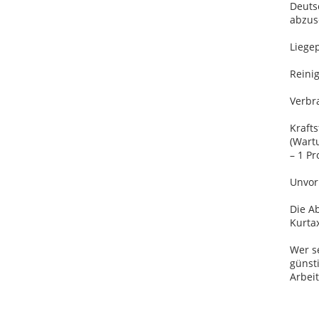
Deutsc
abzus
Liege
Reinig
Verbr
Krafts
(Wart
– 1 Pr
Unvor
Die A
Kurtax
Wer s
günsti
Arbei