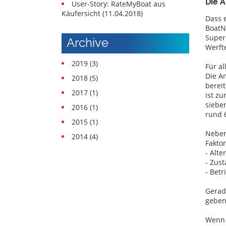
Die 
User-Story: RateMyBoat aus
Tjenesten
Käufersicht (11.04.2018)
Dass 
Båd
BoatN
Superr
Archive
udstyr
Werft
Stolne
2019 (3)
Für a
både
Die A
2018 (5)
bereit
Eksperterne
2017 (1)
ist zu
sieben
2016 (1)
Sejl-
rund 6
og
2015 (1)
Sportsbådskoler
Neben
2014 (4)
Fakto
Forsikringer
- Alte
- Zus
Skibsværfter
- Bet
Gerad
geben
Wenn 