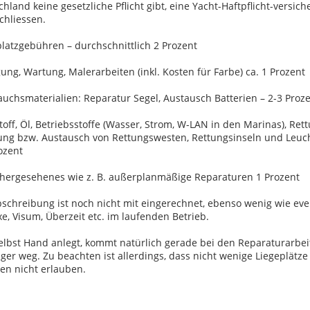
hland keine gesetzliche Pflicht gibt, eine Yacht-Haftpflicht-versic
chliessen.
platzgebühren – durchschnittlich 2 Prozent
ung, Wartung, Malerarbeiten (inkl. Kosten für Farbe) ca. 1 Prozent
auchsmaterialien: Reparatur Segel, Austausch Batterien – 2-3 Proz
toff, Öl, Betriebsstoffe (Wasser, Strom, W-LAN in den Marinas), Ret
ung bzw. Austausch von Rettungswesten, Rettungsinseln und Leuc
ozent
hergesehenes wie z. B. außerplanmäßige Reparaturen 1 Prozent
bschreibung ist noch nicht mit eingerechnet, ebenso wenig wie eve
e, Visum, Überzeit etc. im laufenden Betrieb.
elbst Hand anlegt, kommt natürlich gerade bei den Reparaturarbei
ger weg. Zu beachten ist allerdings, dass nicht wenige Liegeplätze
ten nicht erlauben.