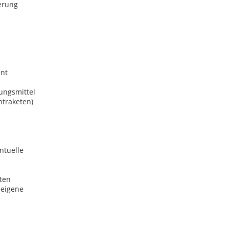
herung
ent
tungsmittel
htraketen)
ntuelle
ten
 eigene