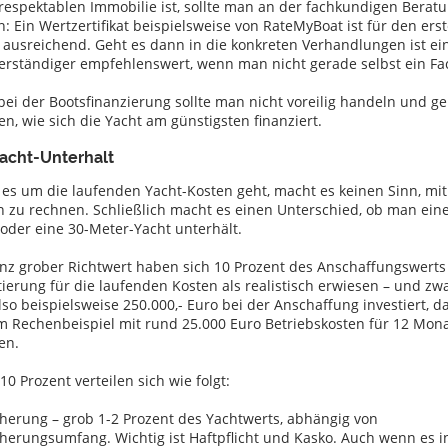
 respektablen Immobilie ist, sollte man an der fachkundigen Beratu
: Ein Wertzertifikat beispielsweise von RateMyBoat ist für den erst
 ausreichend. Geht es dann in die konkreten Verhandlungen ist ei
erständiger empfehlenswert, wenn man nicht gerade selbst ein 
bei der Bootsfinanzierung sollte man nicht voreilig handeln und g
n, wie sich die Yacht am günstigsten finanziert.
acht-Unterhalt
es um die laufenden Yacht-Kosten geht, macht es keinen Sinn, mit
n zu rechnen. Schließlich macht es einen Unterschied, ob man ein
 oder eine 30-Meter-Yacht unterhält.
anz grober Richtwert haben sich 10 Prozent des Anschaffungswerts
ierung für die laufenden Kosten als realistisch erwiesen – und zwa
so beispielsweise 250.000,- Euro bei der Anschaffung investiert, da
m Rechenbeispiel mit rund 25.000 Euro Betriebskosten für 12 Mon
en.
10 Prozent verteilen sich wie folgt:
cherung – grob 1-2 Prozent des Yachtwerts, abhängig von
cherungsumfang. Wichtig ist Haftpflicht und Kasko. Auch wenn es i