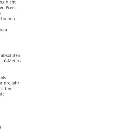
ng nicht
en Preis-
n
Fachmann
enau
 absoluten
e 10-Meter-
 als
r pro Jahr.
rf bei
ate
n