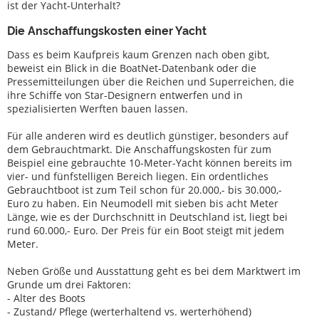
yates
ist der Yacht-Unterhalt?
Servicio
Die Anschaffungskosten einer Yacht
Dass es beim Kaufpreis kaum Grenzen nach oben gibt,
Equipo
beweist ein Blick in die BoatNet-Datenbank oder die
de
Pressemitteilungen über die Reichen und Superreichen, die
barco
ihre Schiffe von Star-Designern entwerfen und in
spezialisierten Werften bauen lassen.
Barcos
robados
Für alle anderen wird es deutlich günstiger, besonders auf
dem Gebrauchtmarkt. Die Anschaffungskosten für zum
Expertos
Beispiel eine gebrauchte 10-Meter-Yacht können bereits im
vier- und fünfstelligen Bereich liegen. Ein ordentliches
Escuelas
Gebrauchtboot ist zum Teil schon für 20.000,- bis 30.000,-
náuticas
Euro zu haben. Ein Neumodell mit sieben bis acht Meter
de
Länge, wie es der Durchschnitt in Deutschland ist, liegt bei
vela
rund 60.000,- Euro. Der Preis für ein Boot steigt mit jedem
Meter.
y
deporte
Neben Größe und Ausstattung geht es bei dem Marktwert im
Grunde um drei Faktoren:
Seguros
- Alter des Boots
- Zustand/ Pflege (werterhaltend vs. werterhöhend)
Astilleros