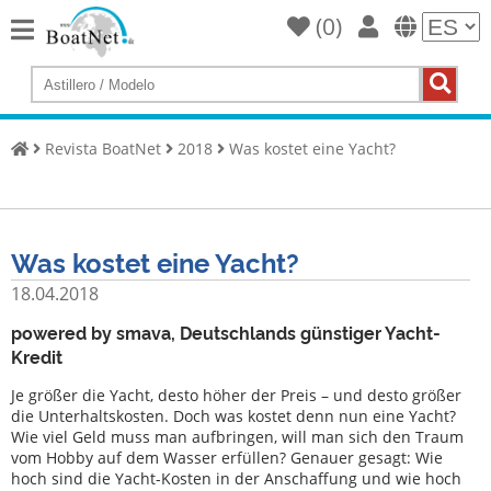
(
0
)
Home
Comprar
un
Revista BoatNet
2018
Was kostet eine Yacht?
yate
Vender
yates
Was kostet eine Yacht?
Vendedor
comercial
18.04.2018
Vendedor
powered by smava, Deutschlands günstiger Yacht-
privado
Kredit
Je größer die Yacht, desto höher der Preis – und desto größer
Subastas
die Unterhaltskosten. Doch was kostet denn nun eine Yacht?
Wie viel Geld muss man aufbringen, will man sich den Traum
Agente
vom Hobby auf dem Wasser erfüllen? Genauer gesagt: Wie
de
hoch sind die Yacht-Kosten in der Anschaffung und wie hoch