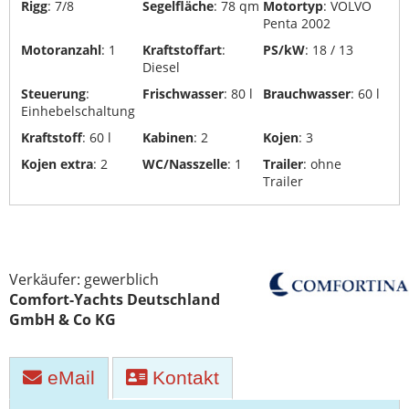
Rigg
: 7/8
Segelfläche
: 78 qm
Motortyp
: VOLVO
Penta 2002
Motoranzahl
: 1
Kraftstoffart
:
PS/kW
: 18 / 13
Diesel
Steuerung
:
Frischwasser
: 80 l
Brauchwasser
: 60 l
Einhebelschaltung
Kraftstoff
: 60 l
Kabinen
: 2
Kojen
: 3
Kojen extra
: 2
WC/Nasszelle
: 1
Trailer
: ohne
Trailer
Verkäufer: gewerblich
Comfort-Yachts Deutschland
GmbH & Co KG
eMail
Kontakt