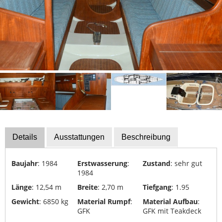
Details
Ausstattungen
Beschreibung
Baujahr
: 1984
Erstwasserung
:
Zustand
: sehr gut
1984
Länge
: 12,54 m
Breite
: 2,70 m
Tiefgang
: 1.95
Gewicht
: 6850 kg
Material Rumpf
:
Material Aufbau
:
GFK
GFK mit Teakdeck