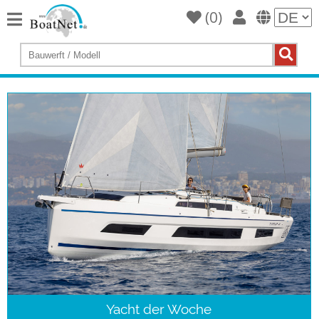
(
0
)
Home
Yacht
kaufen
Yacht
verkaufen
Gewerbliche
Verkäufer
Private
Verkäufer
Auktionen
Yachtmakler
Services
Yacht der Woche