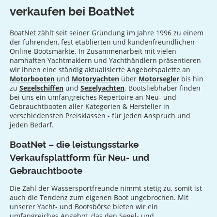
verkaufen bei BoatNet
BoatNet zählt seit seiner Gründung im Jahre 1996 zu einem
der führenden, fest etablierten und kundenfreundlichen
Online-Bootsmärkte. In Zusammenarbeit mit vielen
namhaften Yachtmaklern und Yachthändlern präsentieren
wir Ihnen eine ständig aktualisierte Angebotspalette an
Motorbooten
und
Motoryachten
über
Motorsegler
bis hin
zu
Segelschiffen
und
Segelyachten
. Bootsliebhaber finden
bei uns ein umfangreiches Repertoire an Neu- und
Gebrauchtbooten aller Kategorien & Hersteller in
verschiedensten Preisklassen - für jeden Anspruch und
jeden Bedarf.
BoatNet – die leistungsstarke
Verkaufsplattform für Neu- und
Gebrauchtboote
Die Zahl der Wassersportfreunde nimmt stetig zu, somit ist
auch die Tendenz zum eigenen Boot ungebrochen. Mit
unserer Yacht- und Bootsbörse bieten wir ein
umfangreiches Angebot, das den Segel- und