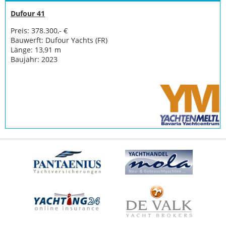
Bootszubehör
Dufour 41
Gestohlene
Preis: 378.300,- €
Boote
Bauwerft: Dufour Yachts (FR)
Länge: 13,91 m
Sachverständige
Baujahr: 2023
Segel-
&
Sportbootschulen
Versicherungen
Yachtwerften