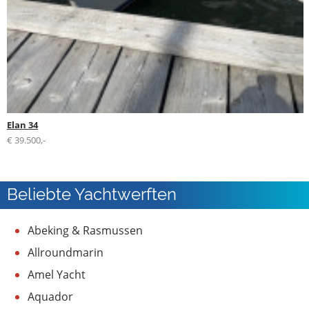
Elan 34
€ 39.500,-
Beliebte Yachtwerften
Abeking & Rasmussen
Allroundmarin
Amel Yacht
Aquador