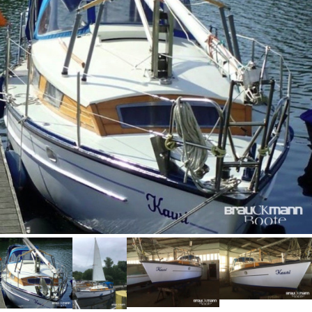
Bootszubehör
Finanzierung
Gestohlene
Boote
Messekalender
Sachverständige
Segel-
&
Sportbootschulen
Versicherungen
Yacht-
Recycling
&
-
Entsorgung