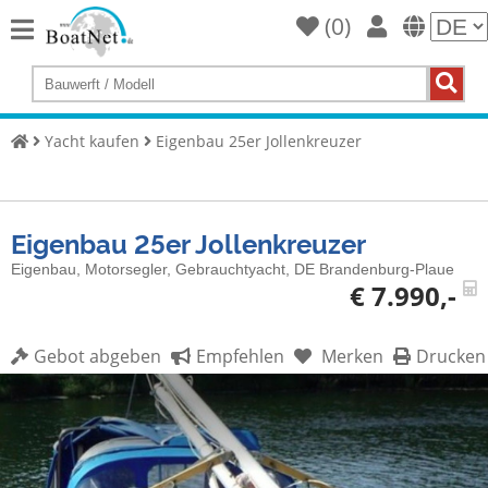
(
0
)
Home
Yacht
kaufen
Yacht kaufen
Eigenbau 25er Jollenkreuzer
Yacht
verkaufen
Eigenbau 25er Jollenkreuzer
Gewerbliche
Verkäufer
Eigenbau, Motorsegler, Gebrauchtyacht, DE Brandenburg-Plaue
€ 7.990,-
Private
Verkäufer
Gebot abgeben
Empfehlen
Merken
Drucken
Auktionen
Yachtmakler
Services