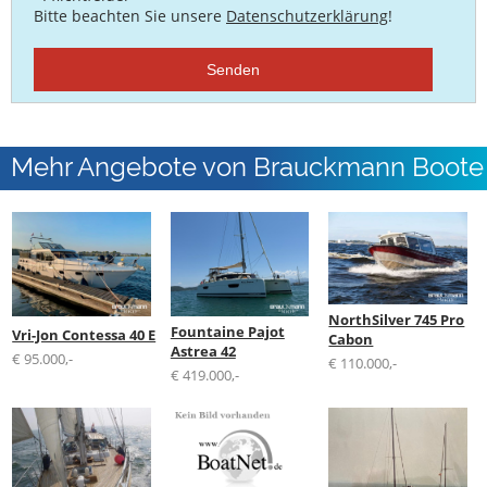
Bitte beachten Sie unsere
Datenschutzerklärung
!
Senden
Mehr Angebote von Brauckmann Boote
GmbH
NorthSilver 745 Pro
Fountaine Pajot
Vri-Jon Contessa 40 E
Cabon
Astrea 42
€ 95.000,-
€ 110.000,-
€ 419.000,-