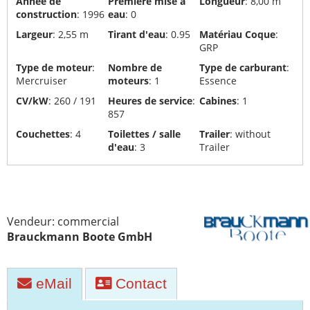
Année de
Première mise à
Longueur
: 8,00 m
voile
construction
: 1996
eau
: 0
et
Largeur
: 2,55 m
Tirant d'eau
: 0.95
Matériau Coque
:
de
GRP
bateau
Type de moteur
:
Nombre de
Type de carburant
:
de
Mercruiser
moteurs
: 1
Essence
sport
CV/kW
: 260 / 191
Heures de service
:
Cabines
: 1
857
Assurances
Couchettes
: 4
Toilettes / salle
Trailer
: without
Recyclage
d'eau
: 3
Trailer
et
élimination
de
yacht
Vendeur: commercial
Transports
Brauckmann Boote GmbH
de
yachts
eMail
Contact
Chantiers