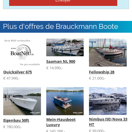
Plus d'offres de Brauckmann Boote
GmbH
Saaman NL 900
€ 14.990,-
Quicksilver 675
Fellowship 28
€ 47.990,-
€ 21.000,-
Nimbus (SE) Nova 33
Mein-Hausboot
Eigenbau 50ft
HT
Luxury
€ 780.000,-
€ 99.000,-
€ 245.288,-