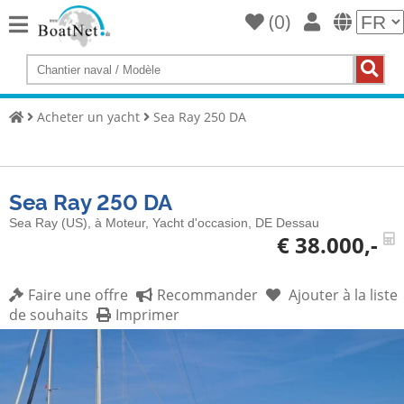
(
0
)
Home
Acheter
un
Acheter un yacht
Sea Ray 250 DA
yacht
Vendre
des
Sea Ray 250 DA
yachts
Sea Ray (US), à Moteur, Yacht d'occasion, DE Dessau
Vendeur
€ 38.000,-
commercial
Vendeur
Faire une offre
Recommander
Ajouter à la liste
privé
de souhaits
Imprimer
Enchères
Courtiers