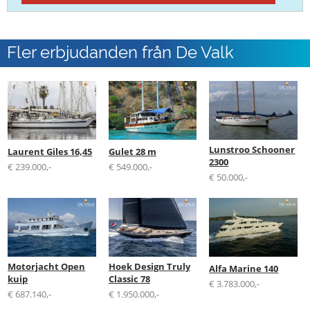
Fler erbjudanden från De Valk
Hindeloopen
Lunstroo Schooner
Laurent Giles 16,45
Gulet 28 m
2300
€ 239.000,-
€ 549.000,-
€ 50.000,-
Motorjacht Open
Hoek Design Truly
Alfa Marine 140
kuip
Classic 78
€ 3.783.000,-
€ 687.140,-
€ 1.950.000,-