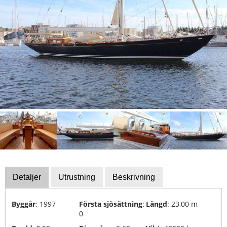
Båtutrustning
Finansiering
Stulna
båtar
Utställning
Kalender
Experterna
Segel-
och
Sportbåtskolor
Försäkringar
Detaljer
Utrustning
Beskrivning
Yachtåtervinning
Byggår
: 1997
Första sjösättning
:
Längd
: 23,00 m
och
0
bortskaffande