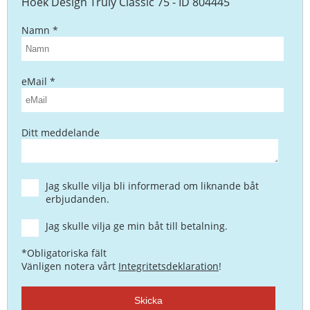
Hoek Design Truly Classic 75 - ID 804445
Namn *
eMail *
Ditt meddelande
Jag skulle vilja bli informerad om liknande båt
erbjudanden.
Jag skulle vilja ge min båt till betalning.
*Obligatoriska fält
Vänligen notera vårt
Integritetsdeklaration
!
Skicka