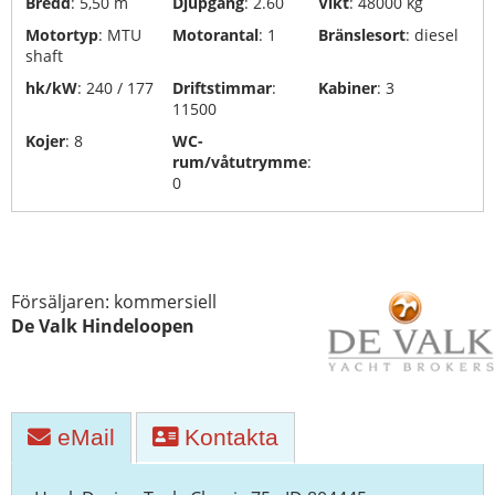
Bredd
: 5,50 m
Djupgång
: 2.60
Vikt
: 48000 kg
Yacht
Motortyp
: MTU
Motorantal
: 1
Bränslesort
: diesel
transporter
shaft
hk/kW
: 240 / 177
Driftstimmar
:
Kabiner
: 3
Varven
11500
Kojer
: 8
WC-
rum/våtutrymme
:
0
Försäljaren: kommersiell
De Valk Hindeloopen
eMail
Kontakta