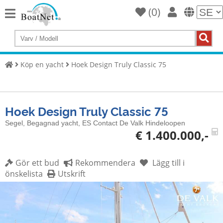
(
0
)
Home
Köp
en
Köp en yacht
Hoek Design Truly Classic 75
yacht
Sälj
Yachts
Hoek Design Truly Classic 75
Kommersiell
Segel, Begagnad yacht, ES Contact De Valk Hindeloopen
säljare
€ 1.400.000,-
Privat
säljare
Gör ett bud
Rekommendera
Lägg till i
önskelista
Utskrift
Auktioner
Båtmäklare
Service