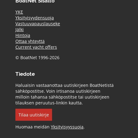
BoatNet Sisältö
YKE
Yksityisyydensuoja
Vastuuvapauslauseke
Jälki
Hintoja
Ottaa yhteyttä
Current yacht offers
© BoatNet 1996-2026
Tiedote
Haluaisin vastaanottaa uutiskirjeen BoatNetistä
sähköpostitse. Voin irtisanoa uutiskirjeen
milloin tahansa sähköpostitse tai uutiskirjeen
tilauksen peruutus-linkin kautta.
Tilaa uutiskirje
Huomaa meidän
Yksityisyyssuoja
.