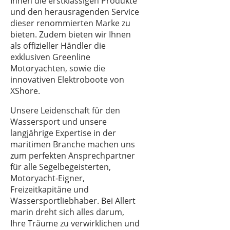
Ihnen die erstklassigen Produkte
und den herausragenden Service
Vene
dieser renommierten Marke zu
laitteet
bieten. Zudem bieten wir Ihnen
als offizieller Händler die
Varastetut
exklusiven Greenline
veneet
Motoryachten, sowie die
innovativen Elektroboote von
Asiantuntijat
XShore.
Purjehdus-
Unsere Leidenschaft für den
ja
Wassersport und unsere
urheilukoulut
langjährige Expertise in der
Vakuutukset
maritimen Branche machen uns
zum perfekten Ansprechpartner
Telakka
für alle Segelbegeisterten,
Motoryacht-Eigner,
Freizeitkapitäne und
Wassersportliebhaber. Bei Allert
marin dreht sich alles darum,
Ihre Träume zu verwirklichen und