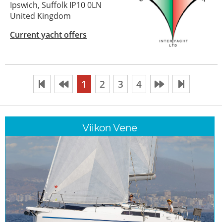
Ipswich, Suffolk IP10 0LN
United Kingdom
Current yacht offers
1
2
3
4
Viikon Vene