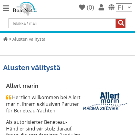
(
0
)
Home
Osta
jahti
Alusten välitystä
Myy
Yachts
Alusten välitystä
Kaupallinen
myyjä
Yksityinen
Allert marin
myyjä
Herzlich willkommen bei Allert
marin, Ihrem exklusiven Partner
Huutokaupat
für Beneteau-Yachten!
Alusten
Als autorisierter Beneteau-
välitystä
Händler sind wir stolz darauf,
Palvelu