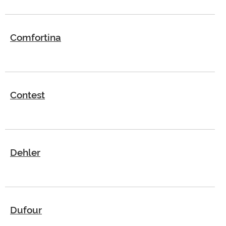
Boot
uitrusting
Comfortina
Gestolen
boten
Experts
Contest
Zeil-
en
Sportbootscholen
Verzekeringen
Dehler
Scheepswerven
Dufour