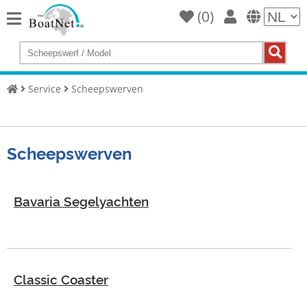
(
0
)
Home
Koop
een
Service
Scheepswerven
jacht
Verkoop
jachten
Scheepswerven
Commerciële
verkoper
Bavaria Segelyachten
Particuliere
verkoper
Veilingen
Classic Coaster
Jachtmakelaar
Service