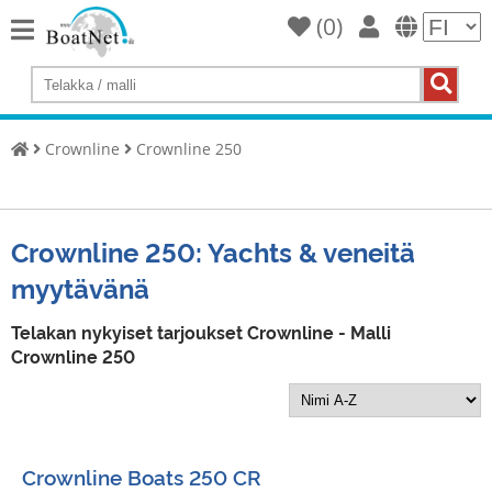
(
0
)
Home
Osta
jahti
Crownline
Crownline 250
Myy
Yachts
Kaupallinen
Crownline 250: Yachts & veneitä
myyjä
myytävänä
Yksityinen
myyjä
Telakan nykyiset tarjoukset Crownline - Malli
Crownline 250
Huutokaupat
Alusten
välitystä
Crownline Boats 250 CR
Palvelu