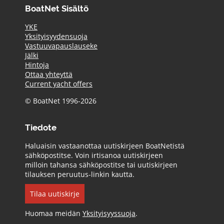
BoatNet Sisältö
YKE
Yksityisyydensuoja
Vastuuvapauslauseke
Jälki
Hintoja
Ottaa yhteyttä
Current yacht offers
© BoatNet 1996-2026
Tiedote
Haluaisin vastaanottaa uutiskirjeen BoatNetistä
sähköpostitse. Voin irtisanoa uutiskirjeen
milloin tahansa sähköpostitse tai uutiskirjeen
tilauksen peruutus-linkin kautta.
Tilaa uutiskirje
Huomaa meidän
Yksityisyyssuoja
.