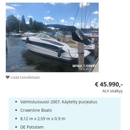
Vene
laitteet
Varastetut
veneet
Asiantuntijat
Purjehdus-
ja
urheilukoulut
Lisää toivelistaan
Vakuutukset
€ 45.990,-
Telakka
ALV sisältyy
Valmistusvuosi 2007, Käytetty purjealus
Crownline Boats
8,12 m x 2,59 m x 0.9 m
DE Potsdam