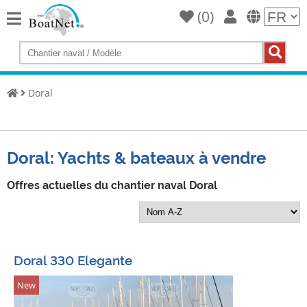
(
0
)
Home
Acheter
un
Doral
yacht
Vendre
des
yachts
Doral: Yachts & bateaux à vendre
Vendeur
Offres actuelles du chantier naval Doral
commercial
Vendeur
privé
Doral 330 Elegante
Enchères
New
Courtiers