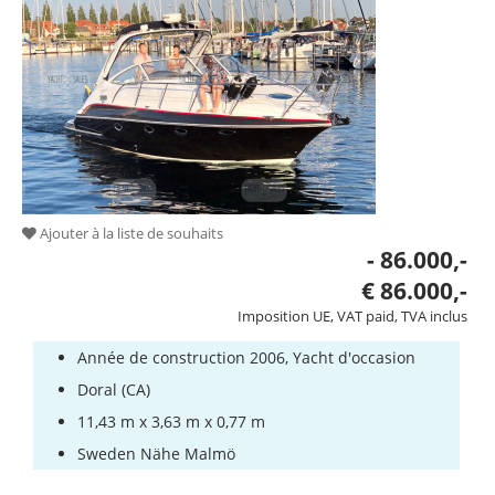
en
yachts
Service
Équipement
de
bateau
Bateaux
volés
Ajouter à la liste de souhaits
- 86.000,-
Experts
€ 86.000,-
Ecoles
Imposition UE, VAT paid, TVA inclus
de
Année de construction 2006, Yacht d'occasion
voile
et
Doral (CA)
de
11,43 m x 3,63 m x 0,77 m
bateau
Sweden Nähe Malmö
de
sport