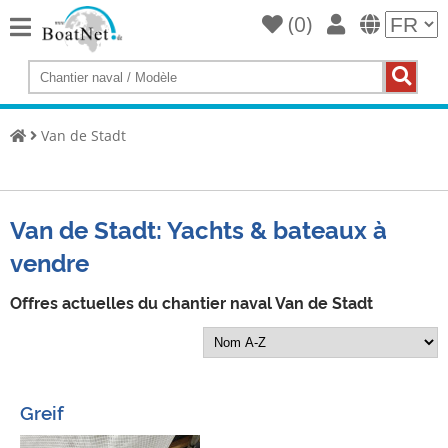
(
0
)
Home
Acheter
un
Van de Stadt
yacht
Vendre
des
yachts
Van de Stadt: Yachts & bateaux à
vendre
Vendeur
commercial
Offres actuelles du chantier naval Van de Stadt
Vendeur
privé
Enchères
Greif
Courtiers