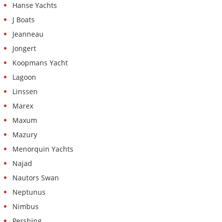
Hanse Yachts
J Boats
Jeanneau
Jongert
Koopmans Yacht
Lagoon
Linssen
Marex
Maxum
Mazury
Menorquin Yachts
Najad
Nautors Swan
Neptunus
Nimbus
Pershing