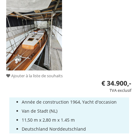
en
yachts
Service
Équipement
de
bateau
Bateaux
volés
Experts
Ajouter à la liste de souhaits
€ 34.900,-
Ecoles
TVA exclusif
de
voile
Année de construction 1964, Yacht d'occasion
et
Van de Stadt (NL)
de
11,50 m x 2,80 m x 1.45 m
bateau
de
Deutschland Norddeutschland
sport