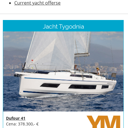
Current yacht offerse
Wyposażenie
łodzi
Jacht Tygodnia
Skradzione
łodzie
Eksperci
Szkoły
żeglarskie
i
sportowe
Ubezpieczenia
Stocznie
Dufour 41
Cena: 378.300,- €