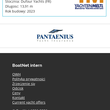
Stocznia: Dufour Yachts (FR)
Dlugosc: 13,91 m
Rok budowy: 2023
BoatNet intern
OWH
Polityka prywatności
Zrzeczenie się
Odcisk
Ceny
Kontakt
Current yacht offers