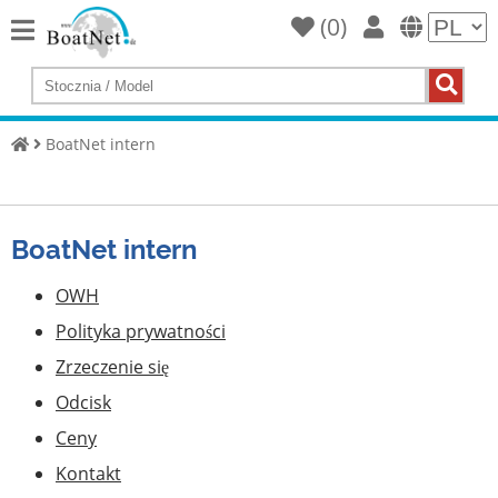
(
0
)
Home
Kup
jacht
BoatNet intern
Sprzedaj
jachty
BoatNet intern
Handlowy
sprzedawca
OWH
Prywatny
Polityka prywatności
sprzedawca
Zrzeczenie się
Aukcje
Odcisk
Broker
Ceny
jachtów
Kontakt
Serwis