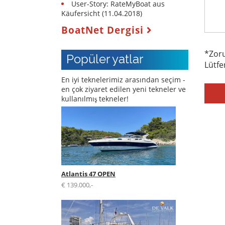
User-Story: RateMyBoat aus
Servis
Käufersicht (11.04.2018)
Tekne
BoatNet Dergisi
ekipmanları
*Zoru
Popüler yatlar
Çalıntı
Lütfe
tekneler
En iyi teknelerimiz arasından seçim -
Uzmanlar
en çok ziyaret edilen yeni tekneler ve
kullanılmış tekneler!
Yelkenli
ve
spor
tekne
okulları
Sigortaları
Atlantis 47 OPEN
€ 139.000,-
Tersane