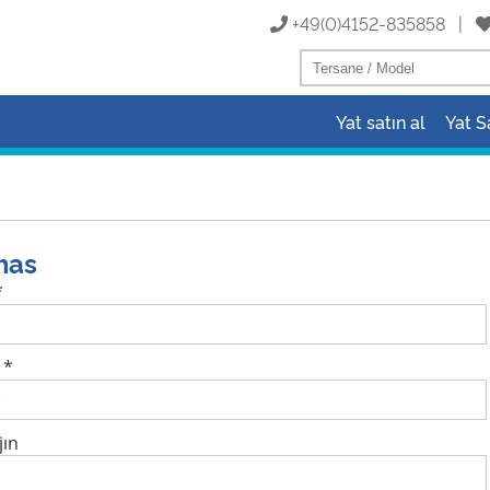
+49(0)4152-835858 |
Yat satın al
Yat S
mas
*
 *
jın