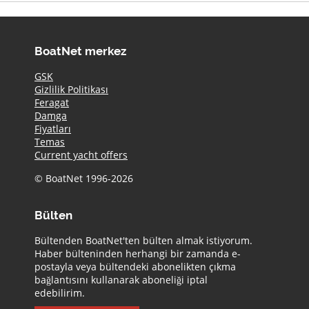
BoatNet merkez
GSK
Gizlilik Politikası
Feragat
Damga
Fiyatları
Temas
Current yacht offers
© BoatNet 1996-2026
Bülten
Bültenden BoatNet'ten bülten almak istiyorum.
Haber bülteninden herhangi bir zamanda e-
postayla veya bültendeki abonelikten çıkma
bağlantısını kullanarak aboneliği iptal
edebilirim.