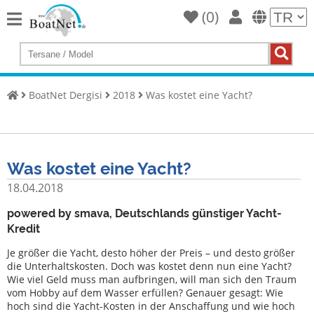
(
0
)
Home
Yat
satın
BoatNet Dergisi
2018
Was kostet eine Yacht?
al
Yat
Sat
Was kostet eine Yacht?
Ticari
satıcı
18.04.2018
Özel
powered by smava, Deutschlands günstiger Yacht-
satıcı
Kredit
Je größer die Yacht, desto höher der Preis – und desto größer
Müzayede
die Unterhaltskosten. Doch was kostet denn nun eine Yacht?
Wie viel Geld muss man aufbringen, will man sich den Traum
Yat
vom Hobby auf dem Wasser erfüllen? Genauer gesagt: Wie
brokeri
hoch sind die Yacht-Kosten in der Anschaffung und wie hoch