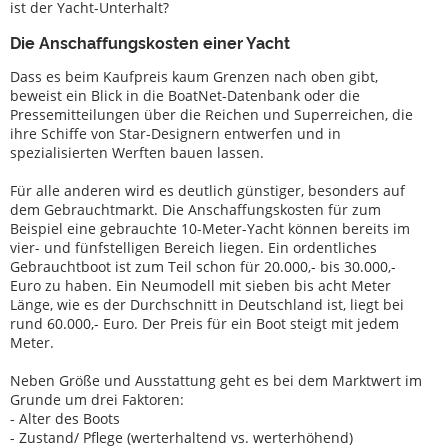
ist der Yacht-Unterhalt?
Servis
Die Anschaffungskosten einer Yacht
Tekne
Dass es beim Kaufpreis kaum Grenzen nach oben gibt,
ekipmanları
beweist ein Blick in die BoatNet-Datenbank oder die
Pressemitteilungen über die Reichen und Superreichen, die
Çalıntı
ihre Schiffe von Star-Designern entwerfen und in
tekneler
spezialisierten Werften bauen lassen.
Uzmanlar
Für alle anderen wird es deutlich günstiger, besonders auf
dem Gebrauchtmarkt. Die Anschaffungskosten für zum
Yelkenli
Beispiel eine gebrauchte 10-Meter-Yacht können bereits im
ve
vier- und fünfstelligen Bereich liegen. Ein ordentliches
spor
Gebrauchtboot ist zum Teil schon für 20.000,- bis 30.000,-
tekne
Euro zu haben. Ein Neumodell mit sieben bis acht Meter
okulları
Länge, wie es der Durchschnitt in Deutschland ist, liegt bei
rund 60.000,- Euro. Der Preis für ein Boot steigt mit jedem
Sigortaları
Meter.
Tersane
Neben Größe und Ausstattung geht es bei dem Marktwert im
Grunde um drei Faktoren:
- Alter des Boots
- Zustand/ Pflege (werterhaltend vs. werterhöhend)