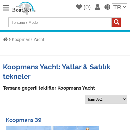
(
0
)
Home
Yat
satın
Koopmans Yacht
al
Yat
Sat
Koopmans Yacht: Yatlar & Satılık
Ticari
tekneler
satıcı
Özel
Tersane geçerli teklifler Koopmans Yacht
satıcı
Müzayede
Yat
Koopmans 39
brokeri