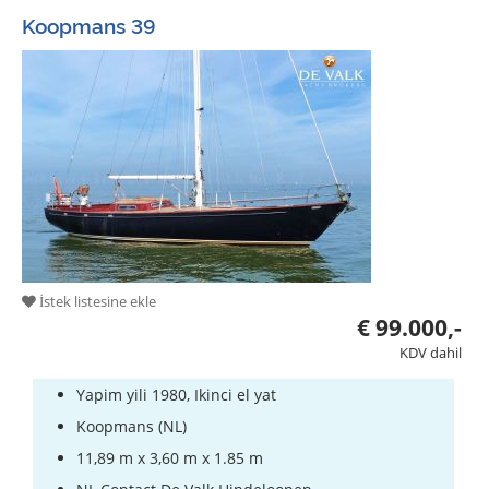
Koopmans 39
İstek listesine ekle
€ 99.000,-
KDV dahil
Yapim yili 1980, Ikinci el yat
Koopmans (NL)
11,89 m x 3,60 m x 1.85 m