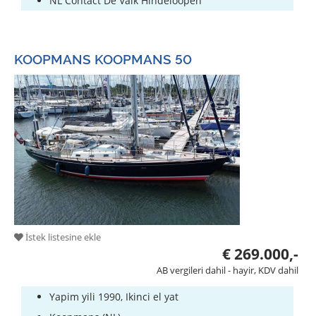
NL Contact De Valk Hindeloopen
KOOPMANS KOOPMANS 50
İstek listesine ekle
€ 269.000,-
AB vergileri dahil - hayir, KDV dahil
Yapim yili 1990, Ikinci el yat