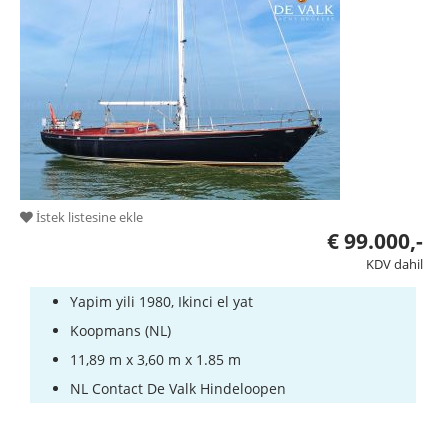
Servis
Tekne
ekipmanları
Çalıntı
tekneler
Uzmanlar
Yelkenli
İstek listesine ekle
ve
€ 99.000,-
spor
KDV dahil
tekne
Yapim yili 1980, Ikinci el yat
okulları
Koopmans (NL)
Sigortaları
11,89 m x 3,60 m x 1.85 m
Tersane
NL Contact De Valk Hindeloopen