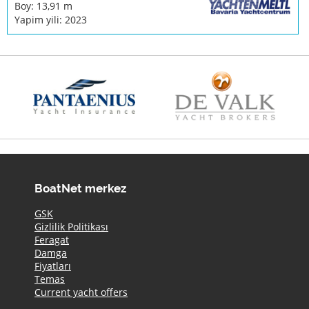
Boy: 13,91 m
Yapim yili: 2023
BoatNet merkez
GSK
Gizlilik Politikası
Feragat
Damga
Fiyatları
Temas
Current yacht offers