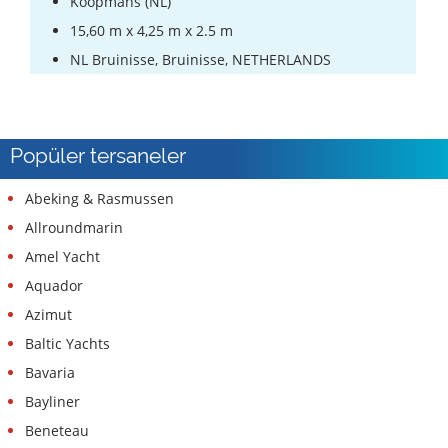
Koopmans (NL)
15,60 m x 4,25 m x 2.5 m
NL Bruinisse, Bruinisse, NETHERLANDS
Popüler tersaneler
Abeking & Rasmussen
Allroundmarin
Amel Yacht
Aquador
Azimut
Baltic Yachts
Bavaria
Bayliner
Beneteau