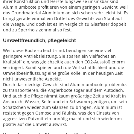
ihrer Konstruktion und Herstellungsweise unsinkbar sind.
Tjenesten
Aluminiumboote profitieren von einem geringen Gewicht, weil
das Grundmaterial Aluminium an sich schon sehr leicht ist. Es
Båd
bringt gerade einmal ein Drittel des Gewichts von Stahl auf
udstyr
die Waage. Und doch ist es im Vergleich zu Glasfaser doppelt
und zu Sperrholz zehnmal so fest.
Stolne
Umweltfreundlich, pflegeleicht
både
Weil diese Boote so leicht sind, benötigen sie eine viel
Eksperterne
geringere Antriebsleistung. Sie sparen ein Vielfaches an
Kraftstoff ein, was gleichzeitig auch den CO2-Ausstoß enorm
Sejl-
verringert. Somit spielen auch die Wirtschaftlichkeit und die
og
Umweltbeeinflussung eine große Rolle. In der heutigen Zeit
Sportsbådskoler
nicht unwesentliche Aspekte.
Durch das niedrige Gewicht sind Aluminiumboote problemlos
Forsikringer
zu transportieren, die Anglerboote sogar auf dem Autodach.
Und auch die Pflege nimmt kaum großartige Zeit und Kraft in
Skibsværfter
Anspruch. Wasser, Seife und ein Schwamm genügen, um sein
Schätzchen wieder zum Glänzen zu bringen. Aluminium ist
resistent gegen Osmose und Fäulnis, was den Einsatz von
aggressiven Putzmitteln unnötig macht und sich wiederum
positiv auf die Umwelt auswirkt.