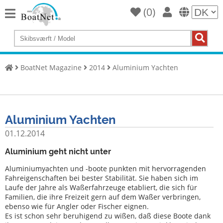
(
0
)
Home
Køb
en
BoatNet Magazine
2014
Aluminium Yachten
yacht
Sælg
Yachts
Aluminium Yachten
Kommerciel
sælger
01.12.2014
Privat
Aluminium geht nicht unter
sælger
Aluminiumyachten und -boote punkten mit hervorragenden
Fahreigenschaften bei bester Stabilität. Sie haben sich im
Auktioner
Laufe der Jahre als Waßerfahrzeuge etabliert, die sich für
Familien, die ihre Freizeit gern auf dem Waßer verbringen,
Yacht-
ebenso wie für Angler oder Fischer eignen.
mægler
Es ist schon sehr beruhigend zu wißen, daß diese Boote dank