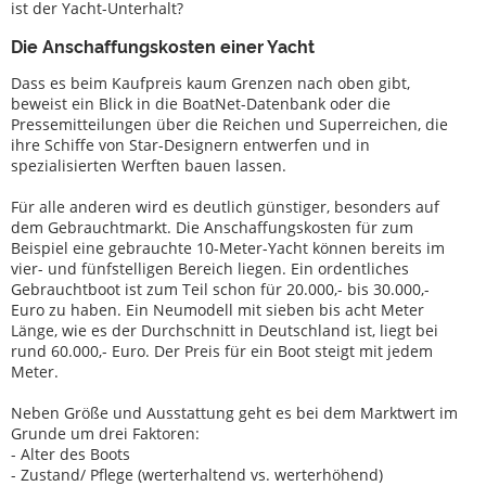
ist der Yacht-Unterhalt?
Servizio
Die Anschaffungskosten einer Yacht
Attrezzatura
Dass es beim Kaufpreis kaum Grenzen nach oben gibt,
per
beweist ein Blick in die BoatNet-Datenbank oder die
la
Pressemitteilungen über die Reichen und Superreichen, die
barca
ihre Schiffe von Star-Designern entwerfen und in
spezialisierten Werften bauen lassen.
Barche
rubate
Für alle anderen wird es deutlich günstiger, besonders auf
dem Gebrauchtmarkt. Die Anschaffungskosten für zum
Esperti
Beispiel eine gebrauchte 10-Meter-Yacht können bereits im
vier- und fünfstelligen Bereich liegen. Ein ordentliches
Scuole
Gebrauchtboot ist zum Teil schon für 20.000,- bis 30.000,-
di
Euro zu haben. Ein Neumodell mit sieben bis acht Meter
vela
Länge, wie es der Durchschnitt in Deutschland ist, liegt bei
e
rund 60.000,- Euro. Der Preis für ein Boot steigt mit jedem
Meter.
sport
boat
Neben Größe und Ausstattung geht es bei dem Marktwert im
Grunde um drei Faktoren:
Assicurazioni
- Alter des Boots
- Zustand/ Pflege (werterhaltend vs. werterhöhend)
Cantieri