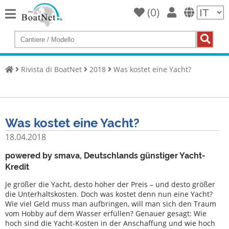
(
0
)
Home
Compra
uno
Rivista di BoatNet
2018
Was kostet eine Yacht?
yacht
Vendi
barche
Was kostet eine Yacht?
Venditore
commerciale
18.04.2018
Venditore
powered by smava, Deutschlands günstiger Yacht-
privato
Kredit
Je größer die Yacht, desto höher der Preis – und desto größer
Aste
die Unterhaltskosten. Doch was kostet denn nun eine Yacht?
Wie viel Geld muss man aufbringen, will man sich den Traum
Yacht
vom Hobby auf dem Wasser erfüllen? Genauer gesagt: Wie
Broker
hoch sind die Yacht-Kosten in der Anschaffung und wie hoch