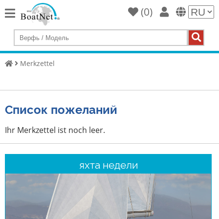
(
0
)
Home
Купить
яхту
Merkzettel
Продать
Яхты
Список пожеланий
Коммерческий
продавец
Ihr Merkzettel ist noch leer.
Частный
продавец
яхта недели
Аукционы
брокер
для
яхт