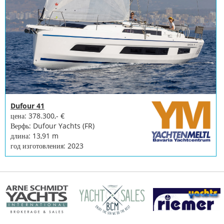
услуги
Лодочное
оборудование
Украденные
лодки
Эксперты
Dufour 41
Парусные
цена: 378.300,- €
и
Верфь: Dufour Yachts (FR)
спортивные
длина: 13,91 m
лодки
год изготовления: 2023
Страховки
верфи