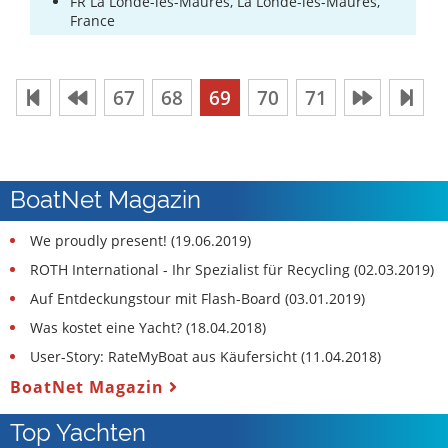
FR La Londe-les-Maures, La Londe-les-Maures,
France
67
68
69
70
71
BoatNet Magazin
We proudly present! (19.06.2019)
ROTH International - Ihr Spezialist für Recycling (02.03.2019)
Auf Entdeckungstour mit Flash-Board (03.01.2019)
Was kostet eine Yacht? (18.04.2018)
User-Story: RateMyBoat aus Käufersicht (11.04.2018)
BoatNet Magazin
Top Yachten