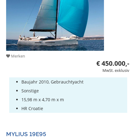
Bootszubehör
Gestohlene
Boote
Sachverständige
Segel-
&
Merken
Sportbootschulen
€ 450.000,-
Versicherungen
MwSt. exklusiv
Baujahr 2010, Gebrauchtyacht
Yachtwerften
Sonstige
15,98 m x 4,70 m x m
HR Croatie
MYLIUS 19E95