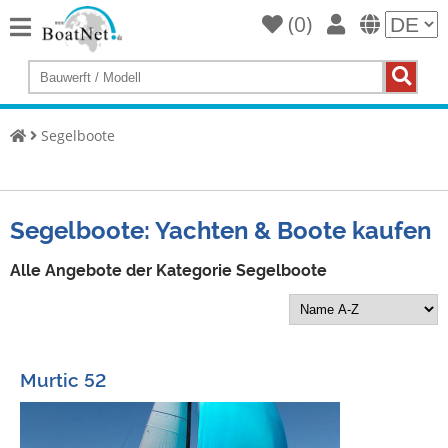
(
0
)
Home
Yacht
kaufen
Segelboote
Yacht
verkaufen
Gewerbliche
Segelboote: Yachten & Boote kaufen
Verkäufer
Alle Angebote der Kategorie Segelboote
Private
Verkäufer
Auktionen
Murtic 52
Yachtmakler
Services