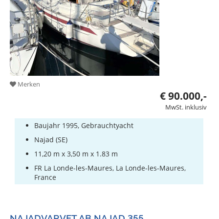
Merken
€ 90.000,-
MwSt. inklusiv
Baujahr 1995, Gebrauchtyacht
Najad (SE)
11,20 m x 3,50 m x 1.83 m
FR La Londe-les-Maures, La Londe-les-Maures,
France
NAJADVARVET AB NAJAD 355