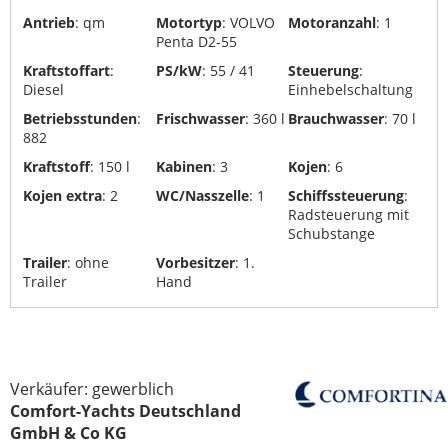
Antrieb
: qm
Motortyp
: VOLVO
Motoranzahl
: 1
Penta D2-55
Kraftstoffart
:
PS/kW
: 55 / 41
Steuerung
:
Diesel
Einhebelschaltung
Betriebsstunden
:
Frischwasser
: 360 l
Brauchwasser
: 70 l
882
Kraftstoff
: 150 l
Kabinen
: 3
Kojen
: 6
Kojen extra
: 2
WC/Nasszelle
: 1
Schiffssteuerung
:
Radsteuerung mit
Schubstange
Trailer
: ohne
Vorbesitzer
: 1.
Trailer
Hand
Verkäufer: gewerblich
Comfort-Yachts Deutschland
GmbH & Co KG