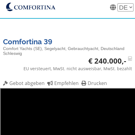
Comfortina 39
Comfort Yachts (SE), Segelyacht, Gebrauchtyacht, Deutschland
Schleswig
€ 240.000,-
EU versteuert, MwSt. nicht ausweisbar, MwSt. bezahlt
Gebot abgeben
Empfehlen
Drucken