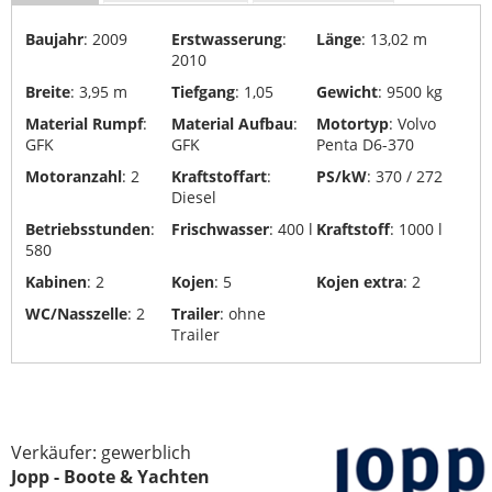
Baujahr
: 2009
Erstwasserung
:
Länge
: 13,02 m
2010
Breite
: 3,95 m
Tiefgang
: 1,05
Gewicht
: 9500 kg
Material Rumpf
:
Material Aufbau
:
Motortyp
: Volvo
GFK
GFK
Penta D6-370
Motoranzahl
: 2
Kraftstoffart
:
PS/kW
: 370 / 272
Diesel
Betriebsstunden
:
Frischwasser
: 400 l
Kraftstoff
: 1000 l
580
Kabinen
: 2
Kojen
: 5
Kojen extra
: 2
WC/Nasszelle
: 2
Trailer
: ohne
Trailer
Verkäufer: gewerblich
Jopp - Boote & Yachten