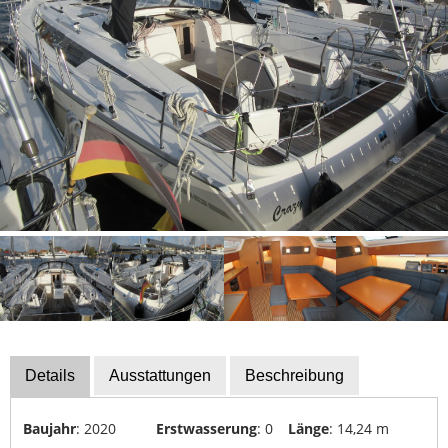
Bootszubehör
Finanzierung
Gestohlene
Boote
Messekalender
Sachverständige
Segel-
&
Sportbootschulen
Versicherungen
Yacht-
Recycling
Details
Ausstattungen
Beschreibung
&
-
Baujahr
: 2020
Erstwasserung
: 0
Länge
: 14,24 m
Entsorgung