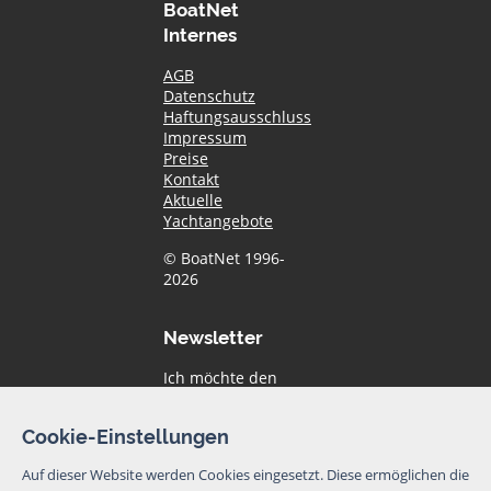
BoatNet
Internes
AGB
Datenschutz
Haftungsausschluss
Impressum
Preise
Kontakt
Aktuelle
Yachtangebote
© BoatNet 1996-
2026
Newsletter
Ich möchte den
Newsletter von
BoatNet per eMail
Cookie-Einstellungen
erhalten. Von dem
Newsletter kann
Auf dieser Website werden Cookies eingesetzt. Diese ermöglichen die
ich mich jederzeit