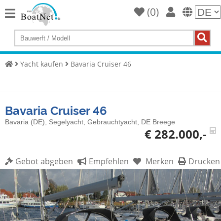
(
0
)
Home
Yacht
kaufen
Yacht kaufen
Bavaria Cruiser 46
Yacht
verkaufen
Bavaria Cruiser 46
Gewerbliche
Verkäufer
Bavaria (DE), Segelyacht, Gebrauchtyacht, DE Breege
€ 282.000,-
Private
Verkäufer
Gebot abgeben
Empfehlen
Merken
Drucken
Auktionen
Yachtmakler
Services