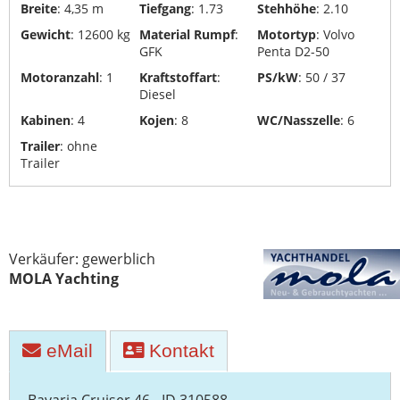
Breite
: 4,35 m
Tiefgang
: 1.73
Stehhöhe
: 2.10
Yachttransporte
Gewicht
: 12600 kg
Material Rumpf
:
Motortyp
: Volvo
GFK
Penta D2-50
Yachtwerften
Motoranzahl
: 1
Kraftstoffart
:
PS/kW
: 50 / 37
Diesel
Kabinen
: 4
Kojen
: 8
WC/Nasszelle
: 6
Trailer
: ohne
Trailer
Verkäufer: gewerblich
MOLA Yachting
eMail
Kontakt
Bavaria Cruiser 46 - ID 310588