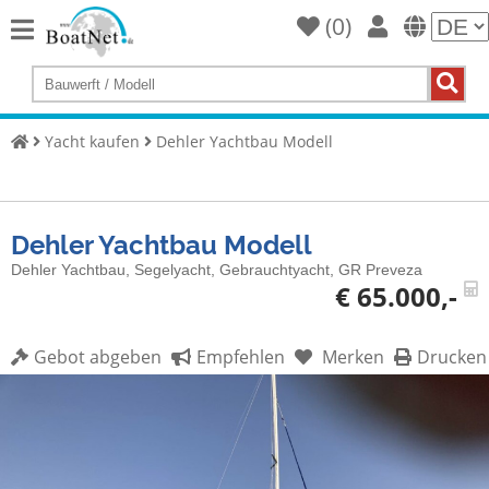
(
0
)
Home
Yacht
kaufen
Yacht kaufen
Dehler Yachtbau Modell
Yacht
verkaufen
Dehler Yachtbau Modell
Gewerbliche
Verkäufer
Dehler Yachtbau, Segelyacht, Gebrauchtyacht, GR Preveza
€ 65.000,-
Private
Verkäufer
Gebot abgeben
Empfehlen
Merken
Drucken
Auktionen
Yachtmakler
Services