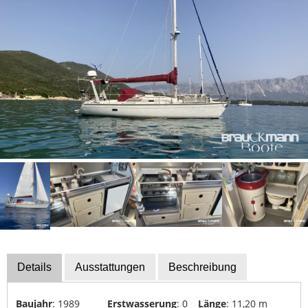
Bootszubehör
Finanzierung
Gestohlene
Boote
Messekalender
Sachverständige
Segel-
&
Sportbootschulen
Versicherungen
Yacht-
Recycling
&
Details
Ausstattungen
Beschreibung
-
Entsorgung
Baujahr
: 1989
Erstwasserung
: 0
Länge
: 11,20 m