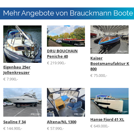
Mehr Angebote von Brauckmann Boote
GmbH
DRU BOUCHAIN
Peniche 40
Kaiser
€ 219.990,-
Bootsmanufaktur K
Eigenbau 25er
800
Jollenkreuzer
€ 75.000,-
€ 7.990,-
Hanse Fjord 41 XL
Sealine F 34
Altena/NL 1300
€ 649.000,-
€ 144.900,-
€ 57.990,-