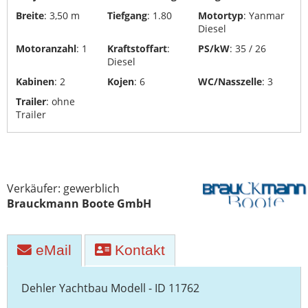
Yachttransporte
Breite
: 3,50 m
Tiefgang
: 1.80
Motortyp
: Yanmar
Diesel
Yachtwerften
Motoranzahl
: 1
Kraftstoffart
:
PS/kW
: 35 / 26
Diesel
Kabinen
: 2
Kojen
: 6
WC/Nasszelle
: 3
Trailer
: ohne
Trailer
Verkäufer: gewerblich
Brauckmann Boote GmbH
eMail
Kontakt
Dehler Yachtbau Modell - ID 11762