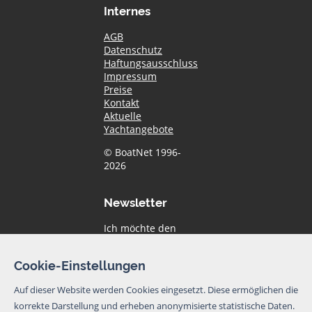
Internes
AGB
Datenschutz
Haftungsausschluss
Impressum
Preise
Kontakt
Aktuelle
Yachtangebote
© BoatNet 1996-
2026
Newsletter
Ich möchte den
Newsletter von
BoatNet per eMail
Cookie-Einstellungen
erhalten. Von dem
Newsletter kann
Auf dieser Website werden Cookies eingesetzt. Diese ermöglichen die
ich mich jederzeit
korrekte Darstellung und erheben anonymisierte statistische Daten.
per eMail oder