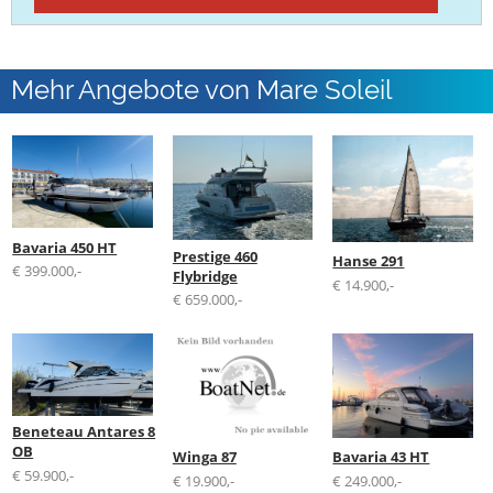
Mehr Angebote von Mare Soleil
Yachthandel GmbH
Bavaria 450 HT
Prestige 460
Hanse 291
€ 399.000,-
Flybridge
€ 14.900,-
€ 659.000,-
Beneteau Antares 8
OB
Winga 87
Bavaria 43 HT
€ 59.900,-
€ 19.900,-
€ 249.000,-