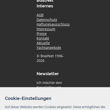
Internes
AGB
Datenschutz
Haftungsausschluss
Impressum
Preise
Kontakt
Aktuelle
Yachtangebote
© BoatNet 1996-
2026
Newsletter
Ich möchte den
Newsletter von
BoatNet per eMail
erhalten. Von dem
Cookie-Einstellungen
Newsletter kann
ich mich jederzeit
Auf dieser Website werden Cookies eingesetzt. Diese ermöglichen die