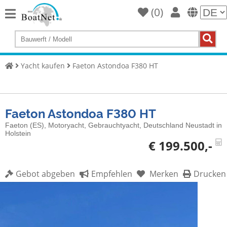
(
0
)
Home
Yacht
kaufen
Yacht kaufen
Faeton Astondoa F380 HT
Yacht
verkaufen
Gewerbliche
Faeton Astondoa F380 HT
Verkäufer
Faeton (ES), Motoryacht, Gebrauchtyacht, Deutschland Neustadt in
Holstein
Private
€ 199.500,-
Verkäufer
Gebot abgeben
Empfehlen
Merken
Drucken
Auktionen
Yachtmakler
Services