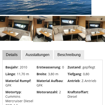
Yachttransporte
Yachtwerften
Details
Ausstattungen
Beschreibung
Baujahr
: 2010
Erstwasserung
: 0
Zustand
: gepflegt
Länge
: 11,70 m
Breite
: 3,80 m
Tiefgang
: 0,80
Material Rumpf
:
Material Aufbau
:
Antrieb
: Z-Antrieb
GFK
GFK
Motortyp
:
Motoranzahl
: 2
Kraftstoffart
:
Cummins
Diesel
Mercruiser Diesel