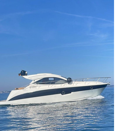
Bootszubehör
Finanzierung
Gestohlene
Boote
Messekalender
Sachverständige
Segel-
&
Sportbootschulen
Versicherungen
Yacht-
Recycling
&
-
Entsorgung