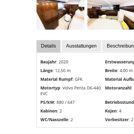
Yachttransporte
Yachtwerften
Details
Ausstattungen
Beschreibun
Baujahr
: 2020
Erstwasserun
Länge
: 12,50 m
Breite
: 4,00 m
Material Rumpf
: GFK
Material Aufb
Motortyp
: Volvo Penta D6-440
Motoranzahl
:
EVC
PS/kW
: 880 / 647
Betriebsstun
Kabinen
: 2
Kojen
: 4
WC/Nasszelle
: 2
Vorbesitzer
: 