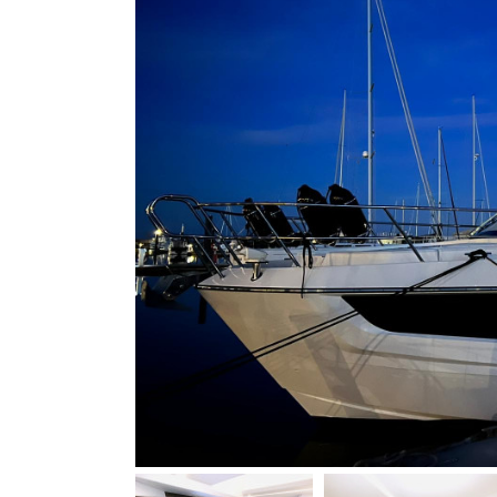
Bootszubehör
Finanzierung
Gestohlene
Boote
Messekalender
Sachverständige
Segel-
&
Sportbootschulen
Versicherungen
Yacht-
Recycling
&
-
Entsorgung