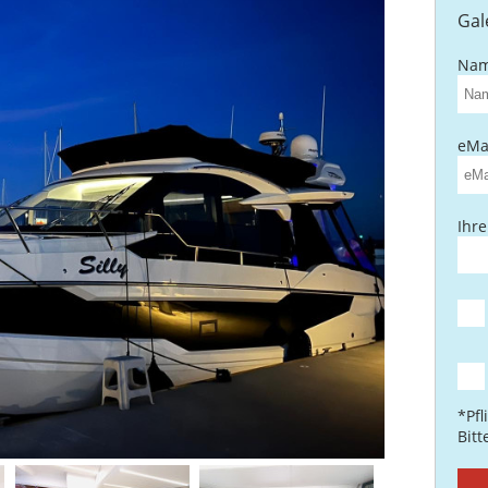
Gal
Nam
eMai
Ihre
*Pfl
Bit