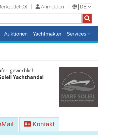
erkzettel
(
0
)
|
Anmelden
|
Auktionen
Yachtmakler
Services
fer: gewerblich
Soleil Yachthandel
H
Mail
Kontakt