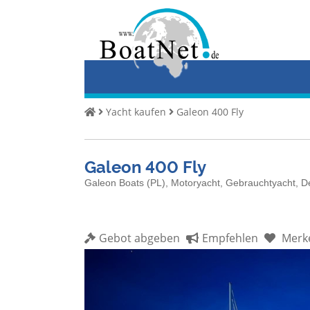
Home
Yacht
kaufen
Yacht
Yacht kaufen
Galeon 400 Fly
verkaufen
Gewerbliche
Galeon 400 Fly
Verkäufer
Galeon Boats (PL), Motoryacht, Gebrauchtyacht, 
Private
Verkäufer
Gebot abgeben
Empfehlen
Merk
Auktionen
Yachtmakler
Services