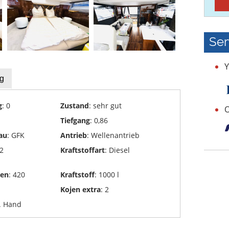
Ser
Y
g
g
: 0
Zustand
: sehr gut
O
Tiefgang
: 0,86
au
: GFK
Antrieb
: Wellenantrieb
 2
Kraftstoffart
: Diesel
den
: 420
Kraftstoff
: 1000 l
Kojen extra
: 2
2. Hand