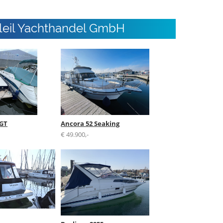
leil Yachthandel GmbH
 GT
Ancora 52 Seaking
€ 49.900,-