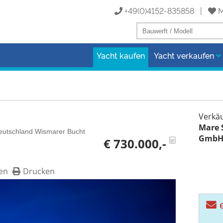
+49(0)4152-835858 |
M
Yacht kaufen
Yacht verkaufen
Verkäu
Mare 
Deutschland Wismarer Bucht
Gmb
€ 730.000,-
en
Drucken
e