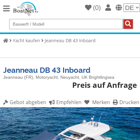
(
0
)
Home
Yacht
kaufen
Yacht kaufen
Jeanneau DB 43 Inboard
Yacht
verkaufen
Gewerbliche
Jeanneau DB 43 Inboard
Verkäufer
Jeanneau (FR), Motoryacht, Neuyacht, UK Brightlingsea
Preis auf Anfrage
Private
Verkäufer
Gebot abgeben
Empfehlen
Merken
Drucken
Auktionen
Yachtmakler
Services