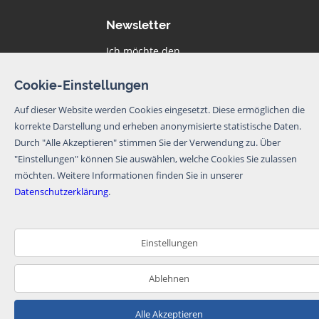
Newsletter
Ich möchte den
Newsletter von
BoatNet per eMail
Cookie-Einstellungen
erhalten. Von dem
Newsletter kann
Auf dieser Website werden Cookies eingesetzt. Diese ermöglichen die
ich mich jederzeit
korrekte Darstellung und erheben anonymisierte statistische Daten.
per eMail oder
Durch "Alle Akzeptieren" stimmen Sie der Verwendung zu. Über
über den
Abmeldelink im
"Einstellungen" können Sie auswählen, welche Cookies Sie zulassen
Newsletter
möchten.
Weitere Informationen finden Sie in unserer
abmelden.
Datenschutzerklärung
.
Newsletter abbonieren
Bitte beachten Sie
Einstellungen
unsere
Datenschutzerklärung
.
Ablehnen
Alle Akzeptieren