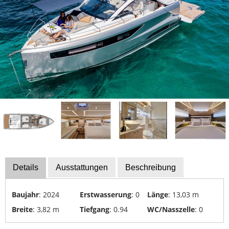
Bootszubehör
Finanzierung
Gestohlene
Boote
Messekalender
Sachverständige
Segel-
&
Sportbootschulen
Versicherungen
Details
Ausstattungen
Beschreibung
Yacht-
Recycling
Baujahr
: 2024
Erstwasserung
: 0
Länge
: 13,03 m
&
Breite
: 3,82 m
Tiefgang
: 0.94
WC/Nasszelle
: 0
-
Entsorgung