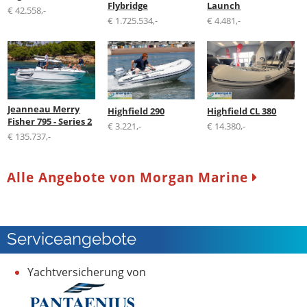
Flybridge
Launch
€ 42.558,-
€ 1.725.534,-
€ 4.481,-
Jeanneau Merry
Highfield 290
Highfield CL 380
Fisher 795 - Series 2
€ 3.221,-
€ 14.380,-
€ 135.737,-
Alle Angebote von Morgan Marine
Serviceangebote
Yachtversicherung von