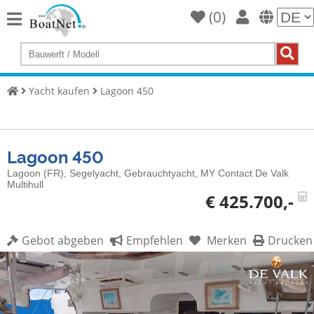
(
0
)
Home
Yacht
kaufen
Yacht kaufen
Lagoon 450
Yacht
verkaufen
Lagoon 450
Gewerbliche
Verkäufer
Lagoon (FR), Segelyacht, Gebrauchtyacht, MY Contact De Valk
Multihull
Private
€ 425.700,-
Verkäufer
Gebot abgeben
Empfehlen
Merken
Drucken
Auktionen
Yachtmakler
Services