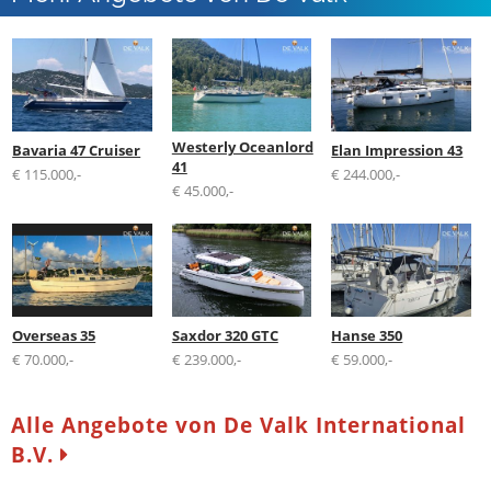
International B.V.
Westerly Oceanlord
Bavaria 47 Cruiser
Elan Impression 43
41
€ 115.000,-
€ 244.000,-
€ 45.000,-
Overseas 35
Saxdor 320 GTC
Hanse 350
€ 70.000,-
€ 239.000,-
€ 59.000,-
Alle Angebote von De Valk International
B.V.