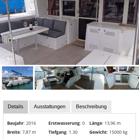
Bootszubehör
Finanzierung
Gestohlene
Boote
Messekalender
Sachverständige
Segel-
&
Sportbootschulen
Versicherungen
Yacht-
Details
Ausstattungen
Beschreibung
Recycling
&
Baujahr
: 2016
Erstwasserung
: 0
Länge
: 13,96 m
-
Breite
: 7,87 m
Tiefgang
: 1.30
Gewicht
: 15000 kg
Entsorgung