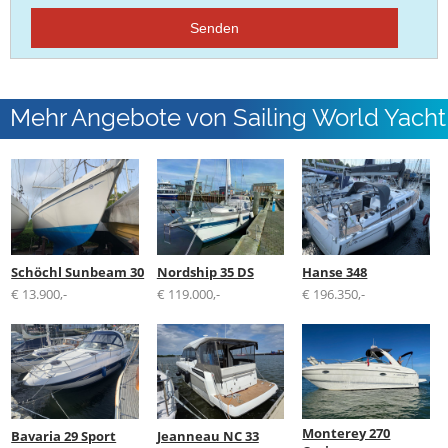
Senden
Mehr Angebote von Sailing World Yacht
Brokers
Schöchl Sunbeam 30
Nordship 35 DS
Hanse 348
€ 13.900,-
€ 119.000,-
€ 196.350,-
Monterey 270
Bavaria 29 Sport
Jeanneau NC 33