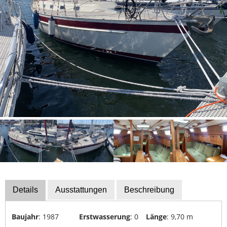
Bootszubehör
Finanzierung
Gestohlene
Boote
Messekalender
Sachverständige
Segel-
&
Sportbootschulen
Versicherungen
Yacht-
Recycling
Details
Ausstattungen
Beschreibung
&
-
Baujahr
: 1987
Erstwasserung
: 0
Länge
: 9,70 m
Entsorgung