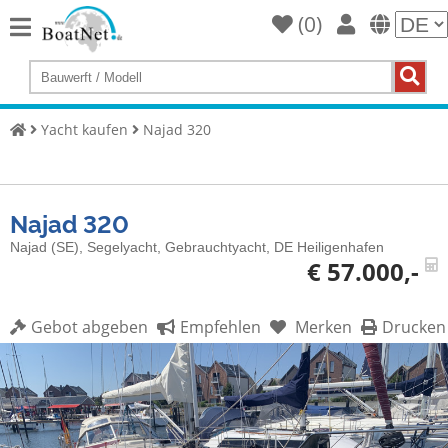
(
0
)
Home
Yacht
kaufen
Yacht kaufen
Najad 320
Yacht
verkaufen
Najad 320
Gewerbliche
Verkäufer
Najad (SE), Segelyacht, Gebrauchtyacht, DE Heiligenhafen
€ 57.000,-
Private
Verkäufer
Gebot abgeben
Empfehlen
Merken
Drucken
Auktionen
Yachtmakler
Services