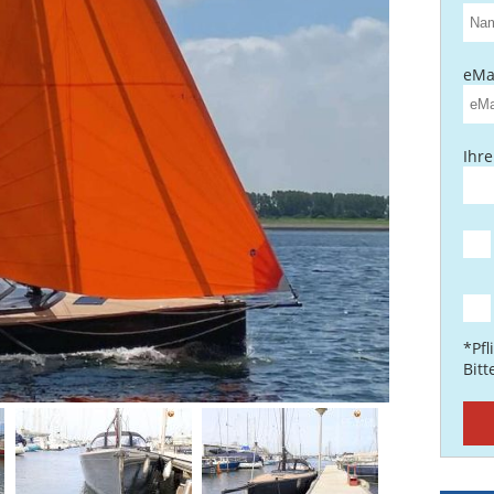
eMai
Ihre
*Pfl
Bit