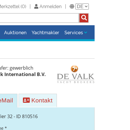
erkzettel
(
0
)
|
Anmelden
|
Auktionen
Yachtmakler
Services
fer: gewerblich
k International B.V.
Mail
Kontakt
fier 32 - ID 810516
e *