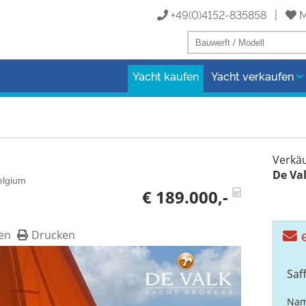
+49(0)4152-835858 |
M
Yacht kaufen
Yacht verkaufen
Verkäu
De Val
elgium
€ 189.000,-
en
Drucken
e
Saf
Nam