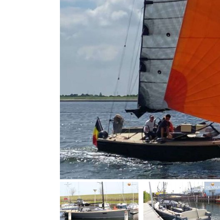
Bootszubehör
Finanzierung
Gestohlene
Boote
Messekalender
Sachverständige
Segel-
&
Sportbootschulen
Versicherungen
Yacht-
Recycling
&
-
Entsorgung