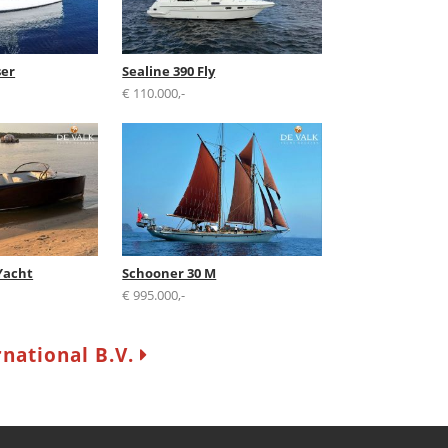
ser
Sealine 390 Fly
€ 110.000,-
Yacht
Schooner 30 M
€ 995.000,-
rnational B.V.