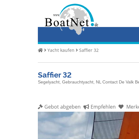
Home
Yacht
kaufen
Yacht
Yacht kaufen
Saffier 32
verkaufen
Gewerbliche
Saffier 32
Verkäufer
Segelyacht, Gebrauchtyacht, NL Contact De Valk B
Private
Verkäufer
Gebot abgeben
Empfehlen
Merk
Auktionen
Yachtmakler
Services