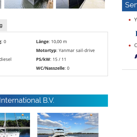
Ser
Y
g
g
: 0
Länge
: 10,00 m
O
Motortyp
: Yanmar sail-drive
 diesel
PS/kW
: 15 / 11
WC/Nasszelle
: 0
ternational B.V.