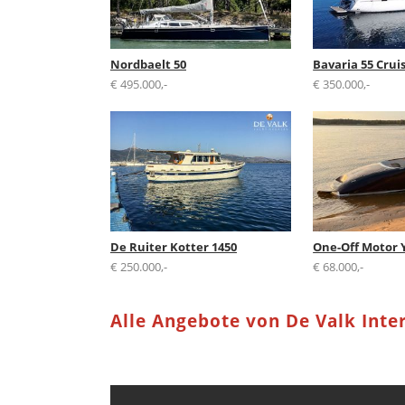
Nordbaelt 50
Bavaria 55 Crui
€ 495.000,-
€ 350.000,-
De Ruiter Kotter 1450
One-Off Motor 
€ 250.000,-
€ 68.000,-
Alle Angebote von De Valk Inte