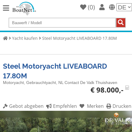
(
0
)
Home
Yacht
kaufen
Yacht kaufen
Steel Motoryacht LIVEABOARD 17.80M
Yacht
verkaufen
Steel Motoryacht LIVEABOARD
Gewerbliche
Verkäufer
17.80M
Private
Motoryacht, Gebrauchtyacht, NL Contact De Valk Thuishaven
Verkäufer
€ 98.000,-
Auktionen
Gebot abgeben
Empfehlen
Merken
Drucken
Yachtmakler
Services