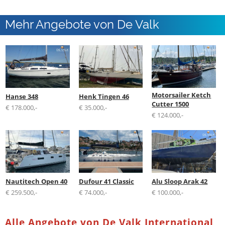
Mehr Angebote von De Valk
International B.V.
Motorsailer Ketch
Hanse 348
Henk Tingen 46
Cutter 1500
€ 178.000,-
€ 35.000,-
€ 124.000,-
Nautitech Open 40
Dufour 41 Classic
Alu Sloop Arak 42
€ 259.500,-
€ 74.000,-
€ 100.000,-
Alle Angebote von De Valk International