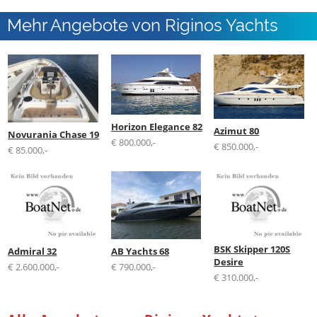
Mehr Angebote von Riginos Yachts
Horizon Elegance 82
Azimut 80
Novurania Chase 19
€ 800.000,-
€ 850.000,-
€ 85.000,-
BSK Skipper 120S
Admiral 32
AB Yachts 68
Desire
€ 2.600.000,-
€ 790.000,-
€ 310.000,-