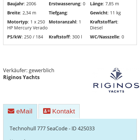
Baujahr
: 2006
Erstwasserung
: 0
Länge
: 7,85 m
Yachttransporte
Breite
: 2,34 m
Tiefgang
:
Gewicht
: 11 kg
Yachtwerften
Motortyp
: 1 x 250
Motoranzahl
: 1
Kraftstoffart
:
HP Mercury Verado
Diesel
PS/kW
: 250 / 184
Kraftstoff
: 300 l
WC/Nasszelle
: 0
Verkäufer: gewerblich
Riginos Yachts
eMail
Kontakt
Technohull 777 SeaCode - ID 425033