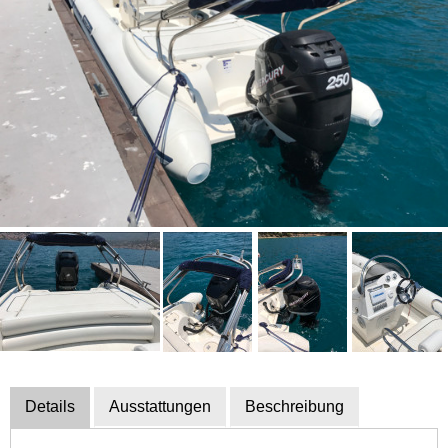
Bootszubehör
Finanzierung
Gestohlene
Boote
Messekalender
Sachverständige
Segel-
&
Sportbootschulen
Versicherungen
Yacht-
Recycling
&
Details
Ausstattungen
Beschreibung
-
Entsorgung