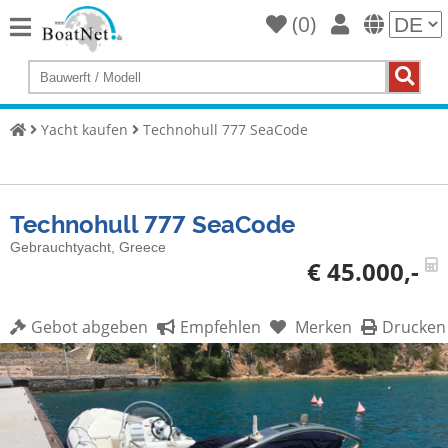
(
0
)
Home
Yacht
kaufen
Yacht kaufen
Technohull 777 SeaCode
Yacht
verkaufen
Technohull 777 SeaCode
Gewerbliche
Verkäufer
Gebrauchtyacht, Greece
€ 45.000,-
Private
Verkäufer
Gebot abgeben
Empfehlen
Merken
Drucken
Auktionen
Yachtmakler
Services