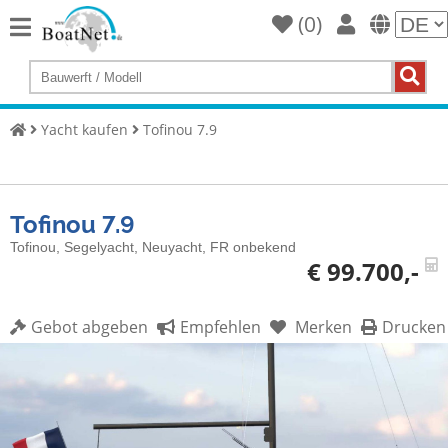
(
0
)
Home
Yacht
kaufen
Yacht kaufen
Tofinou 7.9
Yacht
verkaufen
Gewerbliche
Tofinou 7.9
Verkäufer
Tofinou, Segelyacht, Neuyacht, FR onbekend
€ 99.700,-
Private
Verkäufer
Gebot abgeben
Empfehlen
Merken
Drucken
Auktionen
Yachtmakler
Services