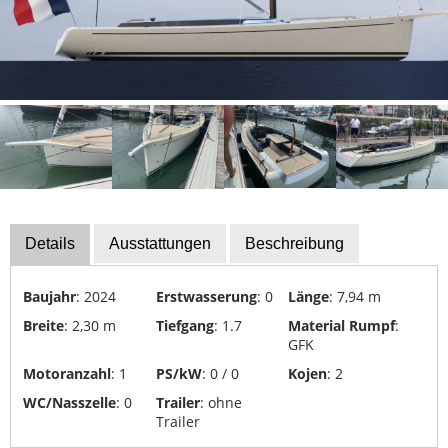
Bootszubehör
Finanzierung
Gestohlene
Boote
Messekalender
Sachverständige
Segel-
Details
Ausstattungen
Beschreibung
&
Sportbootschulen
Baujahr
: 2024
Erstwasserung
: 0
Länge
: 7,94 m
Versicherungen
Breite
: 2,30 m
Tiefgang
: 1.7
Material Rumpf
:
Yacht-
GFK
Recycling
Motoranzahl
: 1
PS/kW
: 0 / 0
Kojen
: 2
&
WC/Nasszelle
: 0
Trailer
: ohne
-
Trailer
Entsorgung