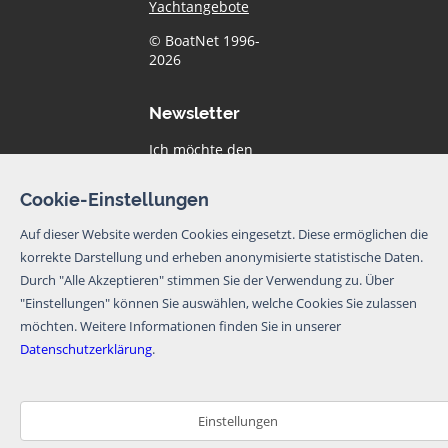
Yachtangebote
© BoatNet 1996-
2026
Newsletter
Ich möchte den
Newsletter von
BoatNet per eMail
Cookie-Einstellungen
erhalten. Von dem
Newsletter kann
Auf dieser Website werden Cookies eingesetzt. Diese ermöglichen die
ich mich jederzeit
korrekte Darstellung und erheben anonymisierte statistische Daten.
per eMail oder
Durch "Alle Akzeptieren" stimmen Sie der Verwendung zu. Über
über den
Abmeldelink im
"Einstellungen" können Sie auswählen, welche Cookies Sie zulassen
Newsletter
möchten.
Weitere Informationen finden Sie in unserer
abmelden.
Datenschutzerklärung
.
Newsletter abbonieren
Bitte beachten Sie
Einstellungen
unsere