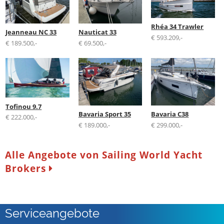
Rhéa 34 Trawler
Jeanneau NC 33
Nauticat 33
€ 593.209,-
€ 189.500,-
€ 69.500,-
Tofinou 9.7
Bavaria Sport 35
Bavaria C38
€ 222.000,-
€ 189.000,-
€ 299.000,-
Alle Angebote von Sailing World Yacht
Brokers
Serviceangebote