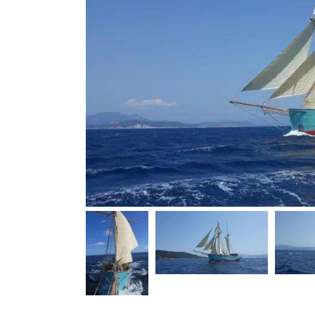
Bootszubehör
Finanzierung
Gestohlene
Boote
Messekalender
Sachverständige
Segel-
&
Sportbootschulen
Versicherungen
Yacht-
Recycling
&
-
Entsorgung