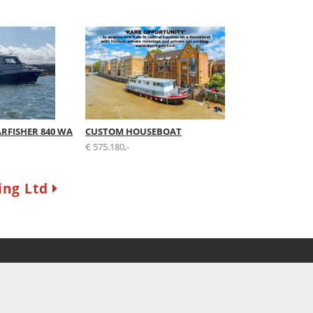
ARFISHER 840 WA
CUSTOM HOUSEBOAT
€ 575.180,-
ing Ltd
Newsletter
Ich möchte den New
eMail erhalten. Von