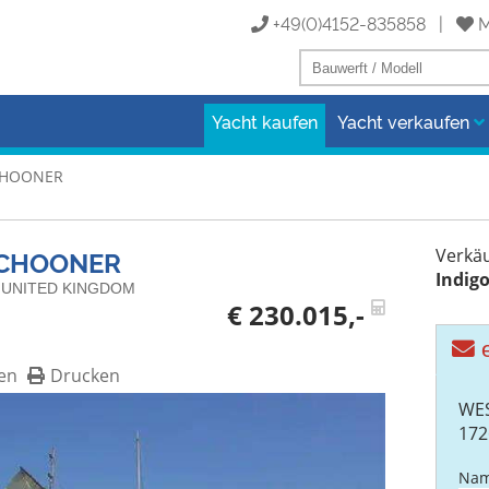
+49(0)4152-835858 |
M
Yacht kaufen
Yacht verkaufen
CHOONER
SCHOONER
Verkäu
Indigo
et, UNITED KINGDOM
€ 230.015,-
e
en
Drucken
WES
172
Nam