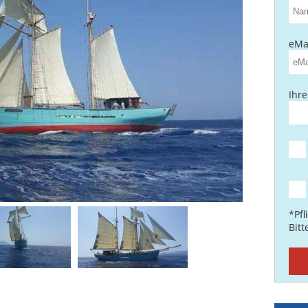
eMai
Ihre
*Pfl
Bit