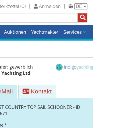
erkzettel
(
0
)
|
Anmelden
|
Auktionen
Yachtmakler
Services
fer: gewerblich
 Yachting Ltd
Mail
Kontakt
T COUNTRY TOP SAIL SCHOONER - ID
671
e *