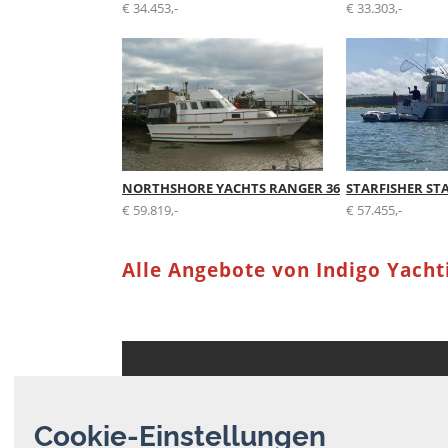
€ 34.453,-
€ 33.303,-
NORTHSHORE YACHTS RANGER 36
STARFISHER ST
€ 59.819,-
€ 57.455,-
Alle Angebote von Indigo Yacht
BoatNet Internes
Cookie-Einstellungen
AGB
Datenschutz