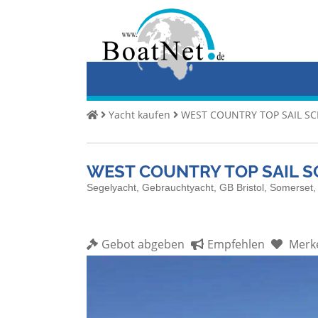
Home
Yacht
kaufen
Yacht
Yacht kaufen
WEST COUNTRY TOP SAIL S
verkaufen
Gewerbliche
WEST COUNTRY TOP SAIL 
Verkäufer
Segelyacht, Gebrauchtyacht, GB Bristol, Somers
Private
Verkäufer
Gebot abgeben
Empfehlen
Merk
Auktionen
Yachtmakler
Services