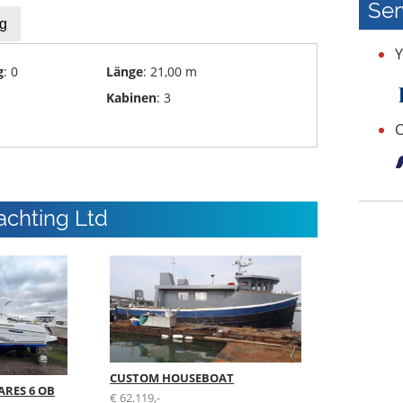
Ser
g
Y
g
: 0
Länge
: 21,00 m
Kabinen
: 3
O
achting Ltd
CUSTOM HOUSEBOAT
RES 6 OB
€ 62.119,-