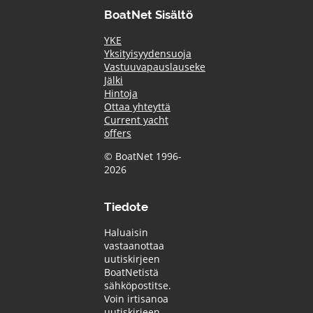
BoatNet Sisältö
YKE
Yksityisyydensuoja
Vastuuvapauslauseke
Jälki
Hintoja
Ottaa yhteyttä
Current yacht
offers
© BoatNet 1996-
2026
Tiedote
Haluaisin
vastaanottaa
uutiskirjeen
BoatNetistä
sähköpostitse.
Voin irtisanoa
uutiskirjeen