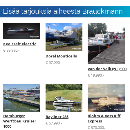
Lisää tarjouksia aiheesta Brauckmann
Boote GmbH
Keelcraft electric
€ 99.990,-
Doral Monticello
€ 57.990,-
Van der Valk (NL) 900
€ 19.990,-
Hamburger
Blohm & Voss Riff
Bayliner 285
Werftbau Kruiser
Express
€ 67.990,-
1000
€ 370.000,-