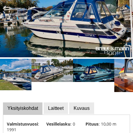
Vene
laitteet
Rahoitus
Varastetut
veneet
Näyttelykalenteri
Asiantuntijat
Purjehdus-
ja
urheilukoulut
Vakuutukset
Yksityiskohdat
Laitteet
Kuvaus
Yachtin
kierrätys
Valmistusvuosi
:
Vesillelasku
: 0
Pituus
: 10,00 m
ja
1991