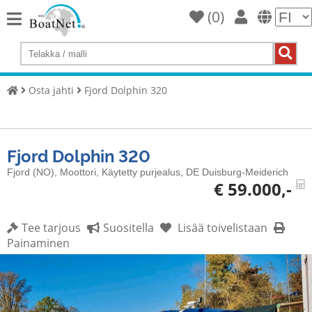
(
0
)
Home
Osta
jahti
Osta jahti
Fjord Dolphin 320
Myy
Yachts
Fjord Dolphin 320
Kaupallinen
myyjä
Fjord (NO), Moottori, Käytetty purjealus, DE Duisburg-Meiderich
€ 59.000,-
Yksityinen
myyjä
Tee tarjous
Suositella
Lisää toivelistaan
Huutokaupat
Painaminen
Alusten
välitystä
Palvelu