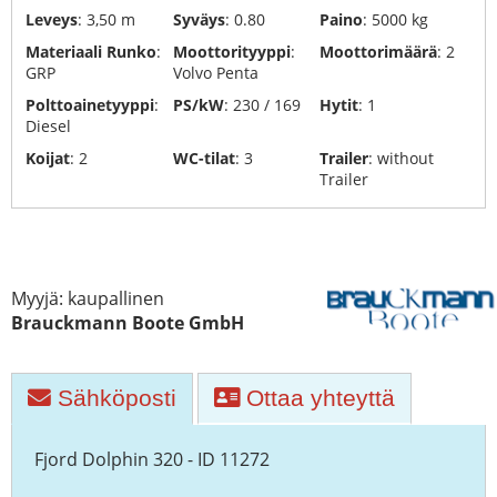
hävittäminen
Leveys
: 3,50 m
Syväys
: 0.80
Paino
: 5000 kg
Yacht
Materiaali Runko
:
Moottorityyppi
:
Moottorimäärä
: 2
kuljetukset
GRP
Volvo Penta
Polttoainetyyppi
:
PS/kW
: 230 / 169
Hytit
: 1
Telakka
Diesel
Koijat
: 2
WC-tilat
: 3
Trailer
: without
Trailer
Myyjä: kaupallinen
Brauckmann Boote GmbH
Sähköposti
Ottaa yhteyttä
Fjord Dolphin 320 - ID 11272