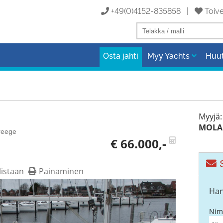
+49(0)4152-835858 |
Toive
Osta jahti
Myy Yachts
Huu
Myyjä:
MOLA 
Breege
€ 66.000,-
S
listaan
Painaminen
Han
Nim