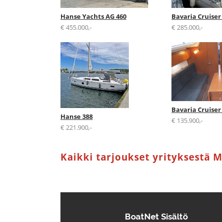
Hanse Yachts AG 460
Bavaria Cruiser
€ 455.000,-
€ 285.000,-
Bavaria Cruiser
Hanse 388
€ 135.900,-
€ 221.900,-
Kaikki tarjoukset yrityksestä
BoatNet Sisältö