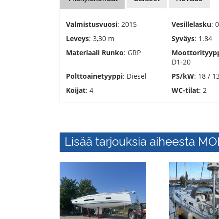
hävittäminen
Yacht
Valmistusvuosi
: 2015
Vesillelasku
: 0
kuljetukset
Leveys
: 3,30 m
Syväys
: 1.84
Telakka
Materiaali Runko
: GRP
Moottorityyp
D1-20
Polttoainetyyppi
: Diesel
PS/kW
: 18 / 1
Koijat
: 4
WC-tilat
: 2
Lisää tarjouksia aiheesta M