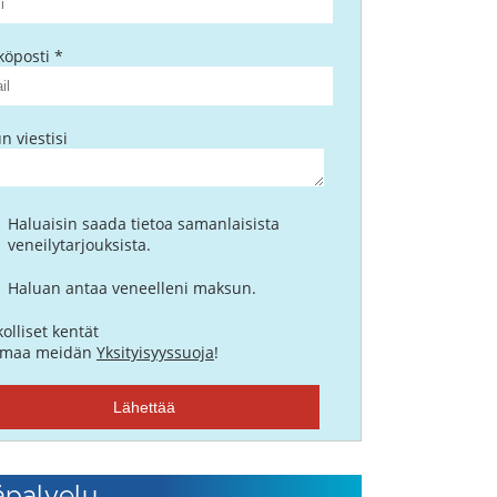
köposti *
n viestisi
Haluaisin saada tietoa samanlaisista
veneilytarjouksista.
Haluan antaa veneelleni maksun.
olliset kentät
maa meidän
Yksityisyyssuoja
!
Lähettää
äpalvelu