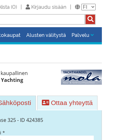
lista
(
0
)
|
Kirjaudu sisään
|
tokaupat
Alusten välitystä
Palvelu
 kaupallinen
Yachting
ähköposti
Ottaa yhteyttä
se 325 - ID 424385
i *