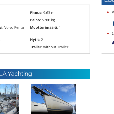
V
Pituus
: 9,63 m
Paino
: 5200 kg
pi
: Volvo Penta
Moottorimäärä
: 1
O
3
Hytit
: 2
Trailer
: without Trailer
OLA Yachting