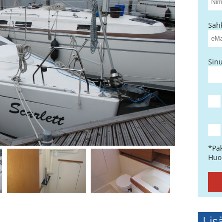
Säh
Sinu
*Pak
Huo
Lis