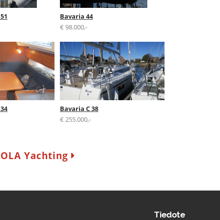
 51
Bavaria 44
€ 98.000,-
 34
Bavaria C 38
€ 255.000,-
 MOLA Yachting
Tiedote