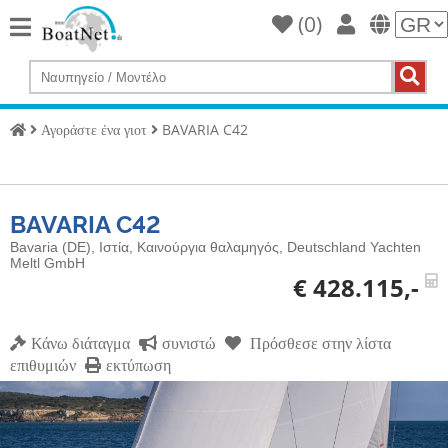
(
0
)
Home
Αγοράστε
ένα
Αγοράστε ένα γιοτ
BAVARIA C42
γιοτ
Πουλήστε
Σκάφη
BAVARIA C42
Εμπορικός
Bavaria (DE), Ιστία, Καινούργια θαλαμηγός, Deutschland Yachten
πωλητής
Meltl GmbH
€ 428.115,-
Ιδιωτικός
πωλητής
Κάνω διάταγμα
συνιστώ
Πρόσθεσε στην λίστα
επιθυμιών
εκτύπωση
Δημοπρασίες
μεσίτης
γιοτ