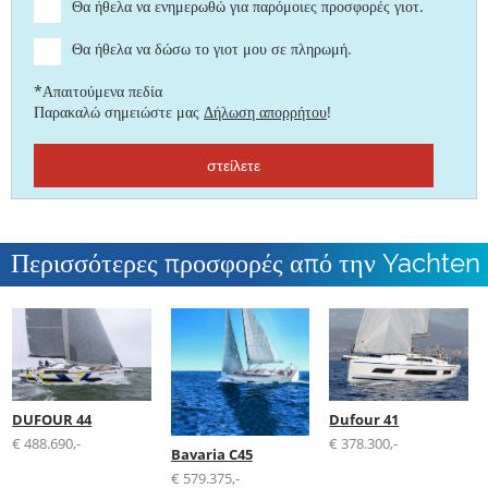
Θα ήθελα να ενημερωθώ για παρόμοιες προσφορές γιοτ.
Θα ήθελα να δώσω το γιοτ μου σε πληρωμή.
*Απαιτούμενα πεδία
Παρακαλώ σημειώστε μας
Δήλωση απορρήτου
!
στείλετε
Περισσότερες προσφορές από την Yachten
Meltl
DUFOUR 44
Dufour 41
€ 488.690,-
€ 378.300,-
Bavaria C45
€ 579.375,-