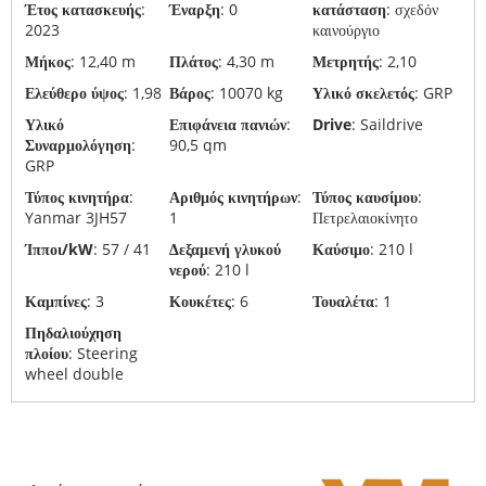
Έτος κατασκευής
:
Έναρξη
: 0
κατάσταση
: σχεδόν
Ανακύκλωση
2023
καινούργιο
και
Μήκος
: 12,40 m
Πλάτος
: 4,30 m
Μετρητής
: 2,10
διάθεση
Ελεύθερο ύψος
: 1,98
Βάρος
: 10070 kg
Υλικό σκελετός
: GRP
σκαφών
Υλικό
Επιφάνεια πανιών
:
Drive
: Saildrive
Μεταφορές
Συναρμολόγηση
:
90,5 qm
GRP
σκαφών
Τύπος κινητήρα
:
Αριθμός κινητήρων
:
Τύπος καυσίμου
:
Ναυπηγεία
Yanmar 3JH57
1
Πετρελαιοκίνητο
Ίπποι/kW
: 57 / 41
Δεξαμενή γλυκού
Καύσιμο
: 210 l
νερού
: 210 l
Καμπίνες
: 3
Κουκέτες
: 6
Τουαλέτα
: 1
Πηδαλιούχηση
πλοίου
: Steering
wheel double