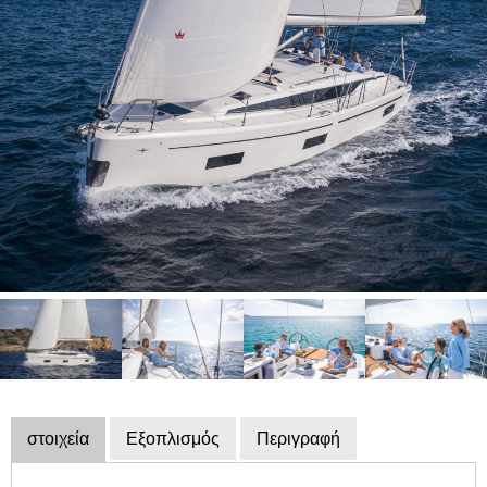
Υπηρεσία
Εξοπλισμός
σκαφών
χρηματοδότηση
Κλεμμένα
σκάφη
Ημερολόγιο
εκθέσεων
εμπειρογνώμονας
Σχολές
ιστιοπλοΐας
και
αθλητικών
σκαφών
στοιχεία
Εξοπλισμός
Περιγραφή
Ασφάλειες