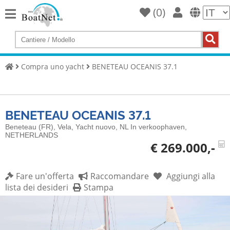
(
0
)
Home
Compra
uno
Compra uno yacht
BENETEAU OCEANIS 37.1
yacht
Vendi
barche
BENETEAU OCEANIS 37.1
Venditore
Beneteau (FR), Vela, Yacht nuovo, NL In verkoophaven,
commerciale
NETHERLANDS
€ 269.000,-
Venditore
privato
Fare un'offerta
Raccomandare
Aggiungi alla
lista dei desideri
Stampa
Aste
Yacht
Broker