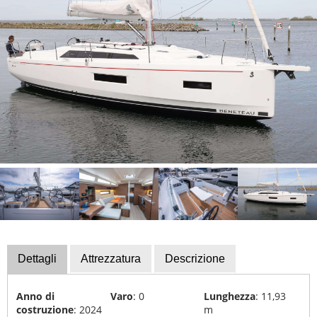
Servizio
Attrezzatura
per
la
barca
Finanziamento
Barche
rubate
Calendario
delle
barche
Esperti
Dettagli
Attrezzatura
Descrizione
Scuole
di
Anno di
Varo
: 0
Lunghezza
: 11,93
vela
costruzione
: 2024
m
e