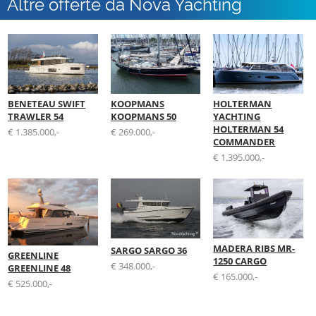
Altre offerte da Nova Yachting
BENETEAU SWIFT
KOOPMANS
HOLTERMAN
TRAWLER 54
KOOPMANS 50
YACHTING
HOLTERMAN 54
€ 1.385.000,-
€ 269.000,-
COMMANDER
€ 1.395.000,-
MADERA RIBS MR-
SARGO SARGO 36
GREENLINE
1250 CARGO
€ 348.000,-
GREENLINE 48
€ 165.000,-
€ 525.000,-