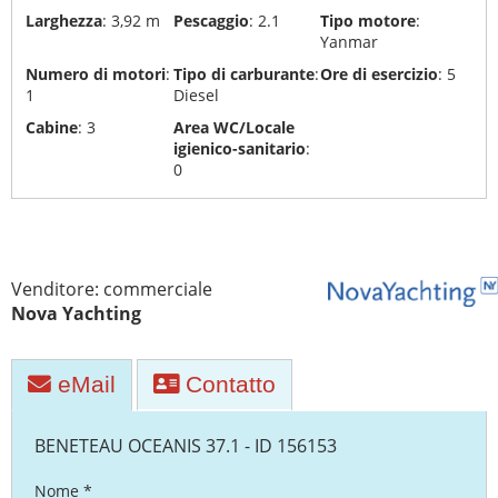
sport
Larghezza
: 3,92 m
Pescaggio
: 2.1
Tipo motore
:
Yanmar
boat
Numero di motori
:
Tipo di carburante
:
Ore di esercizio
: 5
Assicurazioni
1
Diesel
Cabine
: 3
Area WC/Locale
Riciclaggio
igienico-sanitario
:
e
0
smaltimento
di
yacht
Trasporti
Venditore: commerciale
di
Nova Yachting
yacht
Cantieri
eMail
Contatto
navali
BENETEAU OCEANIS 37.1 - ID 156153
Nome *