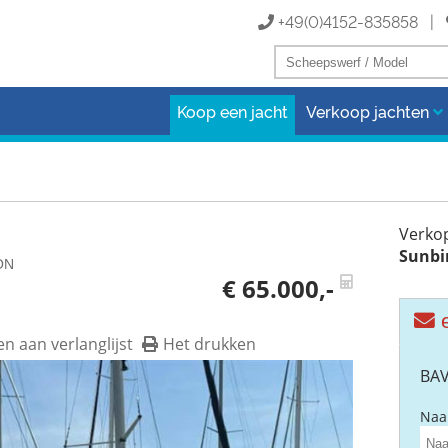
+49(0)4152-835858 |
Koop een jacht
Verkoop jachten
Verko
Sunbi
ION
€ 65.000,-
e
 aan verlanglijst
Het drukken
BAV
Naa