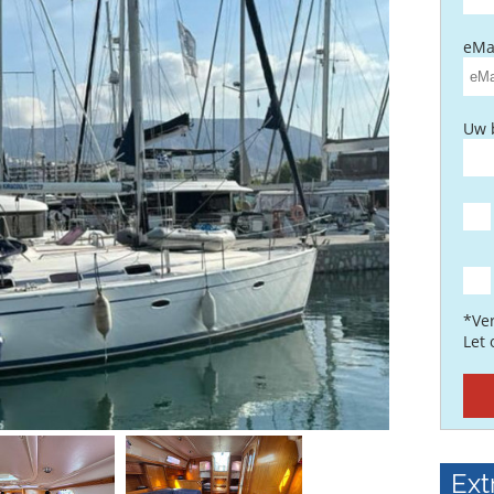
eMai
Uw 
*Ver
Let
Ext