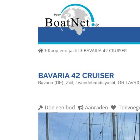
Home
Koop
een
jacht
Koop een jacht
BAVARIA 42 CRUISER
Verkoop
jachten
BAVARIA 42 CRUISER
Commerciële
verkoper
Bavaria (DE), Zeil, Tweedehands yacht, GR LAVR
Particuliere
verkoper
Doe een bod
Aanraden
Toevoegen
Veilingen
Jachtmakelaar
Service