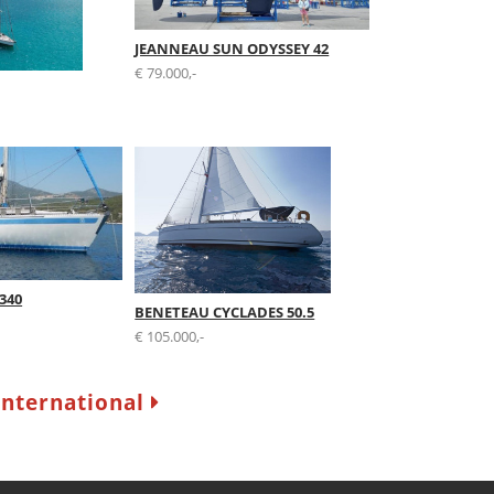
JEANNEAU SUN ODYSSEY 42
€ 79.000,-
340
BENETEAU CYCLADES 50.5
€ 105.000,-
International