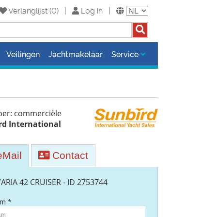
Verlanglijst
(
0
)
|
Log in
|
Veilingen
Jachtmakelaar
Service
per: commerciële
rd International
Mail
Contact
ARIA 42 CRUISER - ID 2753744
m *