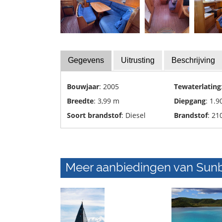
recycling
en
verwijdering
Jachttransporten
Gegevens
Uitrusting
Beschrijving
Scheepswerven
Bouwjaar
: 2005
Tewaterlating
Breedte
: 3,99 m
Diepgang
: 1.9
Soort brandstof
: Diesel
Brandstof
: 210
Meer aanbiedingen van Sunbi