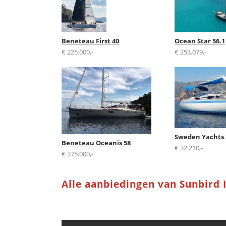
Beneteau First 40
Ocean Star 56.1
€ 225.000,-
€ 253.079,-
Sweden Yachts 
Beneteau Oceanis 58
€ 32.210,-
€ 375.000,-
Alle aanbiedingen van Sunbird 