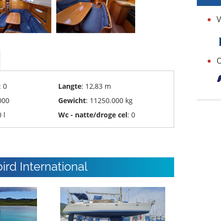
V
O
: 0
Langte
: 12,83 m
000
Gewicht
: 11250.000 kg
 l
Wc - natte/droge cel
: 0
rd International