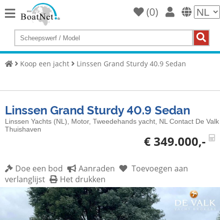
(
0
)
Home
Koop
een
Koop een jacht
Linssen Grand Sturdy 40.9 Sedan
jacht
Verkoop
jachten
Linssen Grand Sturdy 40.9 Sedan
Commerciële
Linssen Yachts (NL), Motor, Tweedehands yacht, NL Contact De Valk
verkoper
Thuishaven
€ 349.000,-
Particuliere
verkoper
Doe een bod
Aanraden
Toevoegen aan
verlanglijst
Het drukken
Veilingen
Jachtmakelaar
Service