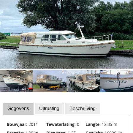
Boot
uitrusting
Financiering
Gestolen
boten
Trade
Show
kalender
Experts
Zeil-
en
Sportbootscholen
Gegevens
Uitrusting
Beschrijving
Verzekeringen
Bouwjaar
: 2011
Tewaterlating
: 0
Langte
: 12,85 m
Yacht
Breedte
: 4,30 m
Diepgang
: 1.25
Gewicht
: 16000 kg