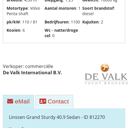
recycling
en
Motortype
: Volvo
Aantal motoren
: 1
Soort brandstof
:
Penta shaft
diesel
verwijdering
pk/kW
: 110 / 81
Bedrijfsuren
: 1100
Kajuiten
: 2
Jachttransporten
Kooien
: 6
Wc - natte/droge
cel
: 0
Scheepswerven
Verkoper: commerciële
De Valk International B.V.
eMail
Contact
Linssen Grand Sturdy 40.9 Sedan - ID 812270