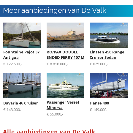
Meer aanbiedingen van De Valk
International B.V.
Fountaine Pajot 37
RO/PAX DOUBLE
Linssen 450 Range
Antigua
ENDED FERRY 107 M
Cruiser Sedan
€ 122.500,-
€ 8.816.000,-
€ 625.000,-
Passenger Vessel
Bavaria 46 Cruiser
Hanse 400
Minerva
€ 143.000,-
€ 149.000,-
€ 55.000,-
Alle aanbiedingen van De Valk