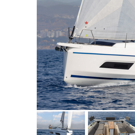
Wyposażenie
łodzi
Finansowanie
Skradzione
łodzie
Kalendarz
wystawa
Eksperci
Szkoły
żeglarskie
i
sportowe
Ubezpieczenia
Recykling