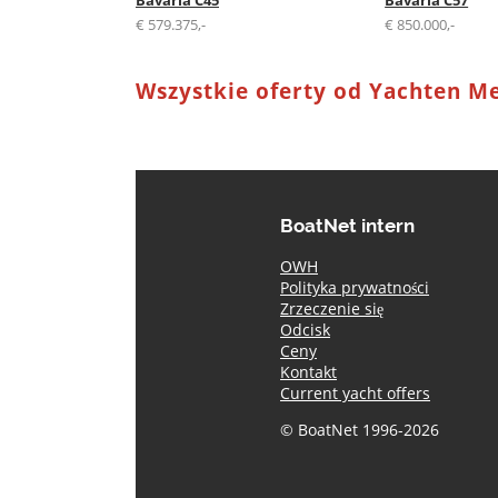
€ 579.375,-
€ 850.000,-
Wszystkie oferty od Yachten M
BoatNet intern
OWH
Polityka prywatności
Zrzeczenie się
Odcisk
Ceny
Kontakt
Current yacht offers
© BoatNet 1996-2026