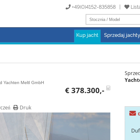
+49(0)4152-835858 |
List
Kup jacht
Sprzedaj jacht
Sprze
Yacht
and Yachten Meltl GmbH
€ 378.300,-
yczeń
Druk
e
Duf