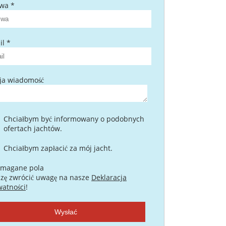
wa *
l *
ja wiadomość
Chciałbym być informowany o podobnych
ofertach jachtów.
Chciałbym zapłacić za mój jacht.
magane pola
szę zwrócić uwagę na nasze
Deklaracja
watności
!
Wysłać