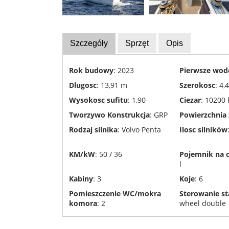
i
utylizacja
jachtów
Szczegóły
Sprzęt
Opis
Transport
jachtów
Rok budowy
: 2023
Pierwsze wod
Stocznie
Dlugosc
: 13,91 m
Szerokosc
: 4,
Wysokosc sufitu
: 1,90
Ciezar
: 10200 
Tworzywo Konstrukcja
: GRP
Powierzchnia 
Rodzaj silnika
: Volvo Penta
Ilosc silników
KM/kW
: 50 / 36
Pojemnik na 
l
Kabiny
: 3
Koje
: 6
Pomieszczenie WC/mokra
Sterowanie st
komora
: 2
wheel double