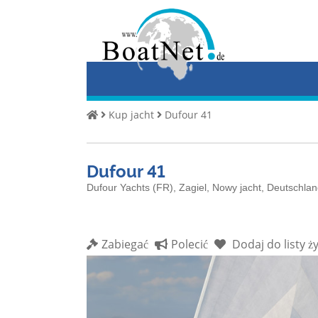
Home
Kup
jacht
Sprzedaj
Kup jacht
Dufour 41
jachty
Handlowy
Dufour 41
sprzedawca
Dufour Yachts (FR), Zagiel, Nowy jacht, Deutschl
Prywatny
sprzedawca
Zabiegać
Polecić
Dodaj do listy ż
Aukcje
Broker
jachtów
Serwis