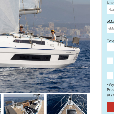
Naz
eMai
Two
*Wy
Pro
pry