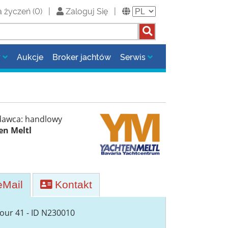
a życzeń
(
0
)
|
Zaloguj Się
|
y
Aukcje
Broker jachtów
Serwis
dawca: handlowy
en Meltl
Mail
Kontakt
our 41 - ID N230010