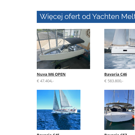
Więcej ofert od Yachten Melt
Nuva M6 OPEN
Bavaria C46
€ 47.404,-
€ 583.800,-
Bavaria C45
Bavaria C57