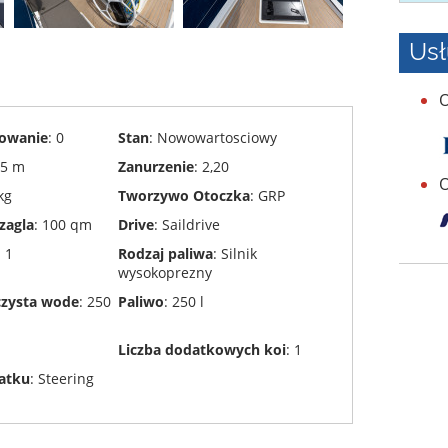
Us
O
owanie
: 0
Stan
: Nowowartosciowy
45 m
Zanurzenie
: 2,20
O
kg
Tworzywo Otoczka
: GRP
zagla
: 100 qm
Drive
: Saildrive
: 1
Rodzaj paliwa
: Silnik
wysokoprezny
czysta wode
: 250
Paliwo
: 250 l
Liczba dodatkowych koi
: 1
atku
: Steering