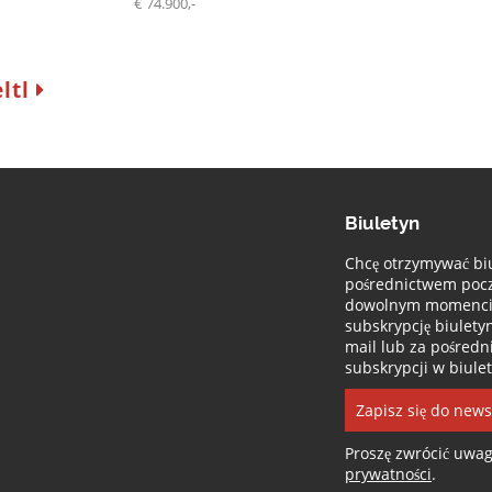
€ 74.900,-
eltl
Biuletyn
Chcę otrzymywać bi
pośrednictwem poczt
dowolnym momenci
subskrypcję biulet
mail lub za pośredn
subskrypcji w biulet
Zapisz się do news
Proszę zwrócić uwa
prywatności
.