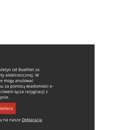
uletyn od BoatNet za
y elektronicznej. W
e mogę anulować
ynu za pomocą wiadomości e-
ictwem łącza rezygnacji z
ynie.
lettera
gę na nasze
Deklaracja