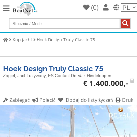
(
0
)
Home
Kup
jacht
Kup jacht
Hoek Design Truly Classic 75
Sprzedaj
jachty
Hoek Design Truly Classic 75
Handlowy
sprzedawca
Zagiel, Jacht uzywany, ES Contact De Valk Hindeloopen
€ 1.400.000,-
Prywatny
sprzedawca
Zabiegać
Polecić
Dodaj do listy życzeń
Druk
Aukcje
Broker
jachtów
Serwis