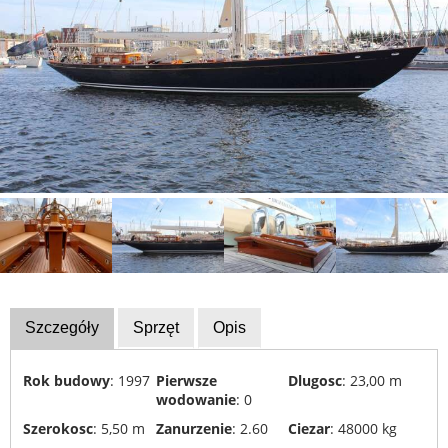
Wyposażenie
łodzi
Finansowanie
Skradzione
łodzie
Kalendarz
wystawa
Eksperci
Szkoły
żeglarskie
Szczegóły
Sprzęt
Opis
i
sportowe
Rok budowy
: 1997
Pierwsze
Dlugosc
: 23,00 m
Ubezpieczenia
wodowanie
: 0
Szerokosc
: 5,50 m
Zanurzenie
: 2.60
Ciezar
: 48000 kg
Recykling