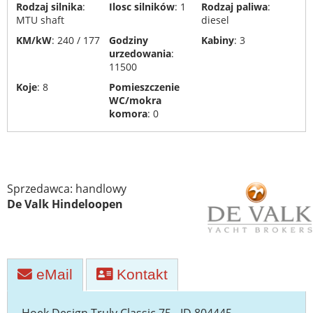
i
Rodzaj silnika
:
Ilosc silników
: 1
Rodzaj paliwa
:
utylizacja
MTU shaft
diesel
jachtów
KM/kW
: 240 / 177
Godziny
Kabiny
: 3
urzedowania
:
Transport
11500
jachtów
Koje
: 8
Pomieszczenie
WC/mokra
Stocznie
komora
: 0
Sprzedawca: handlowy
De Valk Hindeloopen
eMail
Kontakt
Hoek Design Truly Classic 75 - ID 804445