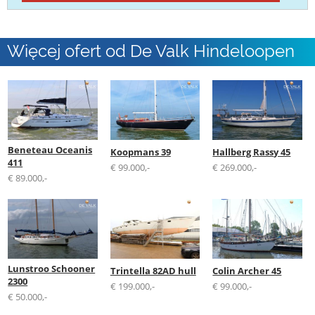
Więcej ofert od De Valk Hindeloopen
Beneteau Oceanis
Koopmans 39
Hallberg Rassy 45
411
€ 99.000,-
€ 269.000,-
€ 89.000,-
Lunstroo Schooner
Trintella 82AD hull
Colin Archer 45
2300
€ 199.000,-
€ 99.000,-
€ 50.000,-