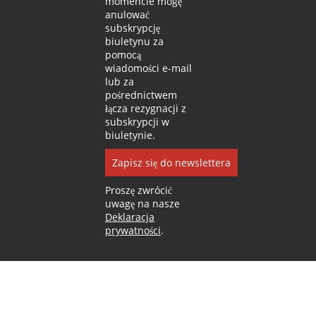
momencie mogę
anulować
subskrypcję
biuletynu za
pomocą
wiadomości e-mail
lub za
pośrednictwem
łącza rezygnacji z
subskrypcji w
biuletynie.
Zapisz się do newslettera
Proszę zwrócić
uwagę na nasze
Deklaracja
prywatności
.