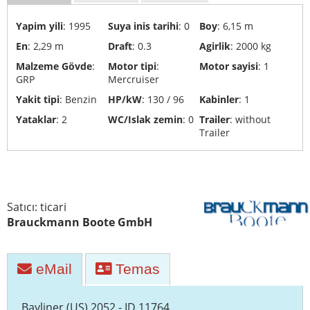
Yat
Yapim yili
: 1995
Suya inis tarihi
: 0
Boy
: 6,15 m
geri
En
: 2,29 m
Draft
: 0.3
Agirlik
: 2000 kg
dönüşümü
ve
Malzeme Gövde
:
Motor tipi
:
Motor sayisi
: 1
GRP
Mercruiser
imhası
Yakit tipi
: Benzin
HP/kW
: 130 / 96
Kabinler
: 1
Yat
Yataklar
: 2
WC/Islak zemin
: 0
Trailer
: without
taşımacılığı
Trailer
Tersane
Satıcı: ticari
Brauckmann Boote GmbH
eMail
Temas
Bayliner (US) 2052 - ID 11764