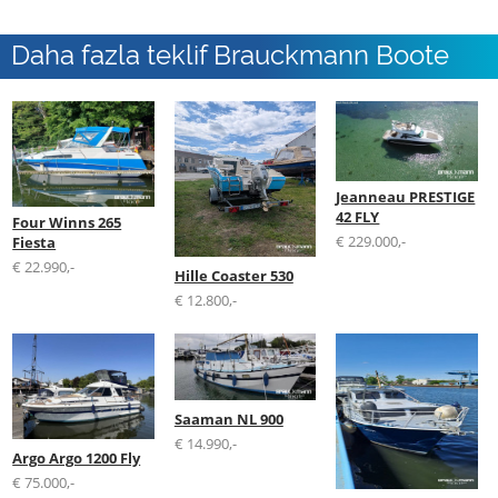
Daha fazla teklif Brauckmann Boote
GmbH
Jeanneau PRESTIGE
42 FLY
Four Winns 265
€ 229.000,-
Fiesta
€ 22.990,-
Hille Coaster 530
€ 12.800,-
Saaman NL 900
€ 14.990,-
Argo Argo 1200 Fly
€ 75.000,-