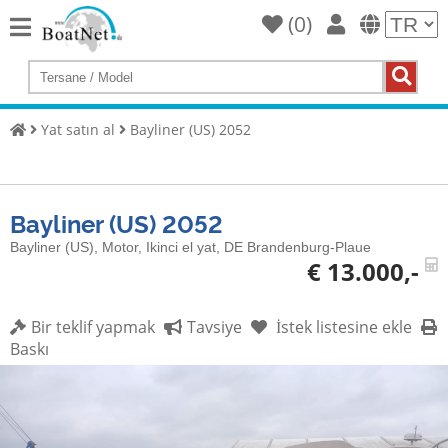
(
0
)
Home
Yat
satın
Yat satın al
Bayliner (US) 2052
al
Yat
Sat
Bayliner (US) 2052
Ticari
Bayliner (US), Motor, Ikinci el yat, DE Brandenburg-Plaue
satıcı
€ 13.000,-
Özel
satıcı
Bir teklif yapmak
Tavsiye
İstek listesine ekle
Baskı
Müzayede
Yat
brokeri