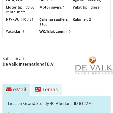
Yat
Motor tipi
: Volvo
Motor sayisi
: 1
Yakit tipi
: diesel
Penta shaft
geri
dönüşümü
HP/kW
: 110 / 81
Çalisma saatleri
:
Kabinler
: 2
ve
1100
imhası
Yataklar
: 6
WC/Islak zemin
: 0
Yat
taşımacılığı
Tersane
Satıcı: ticari
De Valk International B.V.
eMail
Temas
Linssen Grand Sturdy 40.9 Sedan - ID 812270