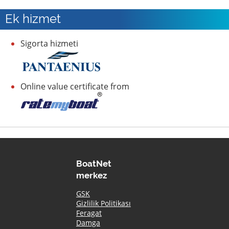
Ek hizmet
Sigorta hizmeti
Online value certificate from
BoatNet
merkez
GSK
Gizlilik Politikası
Feragat
Damga