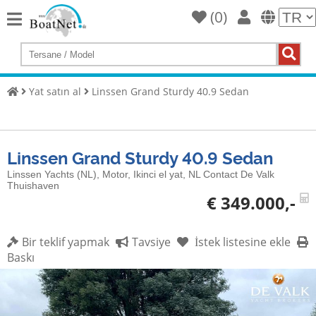
(
0
)
Home
Yat
satın
Yat satın al
Linssen Grand Sturdy 40.9 Sedan
al
Yat
Sat
Linssen Grand Sturdy 40.9 Sedan
Ticari
Linssen Yachts (NL), Motor, Ikinci el yat, NL Contact De Valk
satıcı
Thuishaven
€ 349.000,-
Özel
satıcı
Bir teklif yapmak
Tavsiye
İstek listesine ekle
Baskı
Müzayede
Yat
brokeri