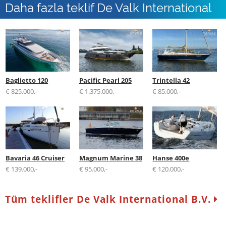
Daha fazla teklif De Valk International
B.V.
Baglietto 120
Pacific Pearl 205
Trintella 42
€ 825.000,-
€ 1.375.000,-
€ 85.000,-
Bavaria 46 Cruiser
Magnum Marine 38
Hanse 400e
€ 139.000,-
€ 95.000,-
€ 120.000,-
Tüm teklifler De Valk International B.V.