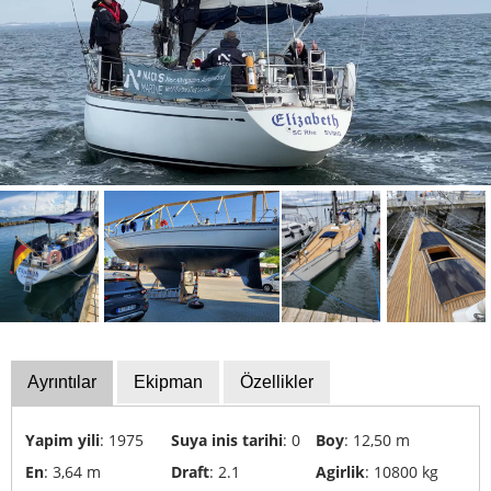
Servis
Tekne
ekipmanları
Finansman
Çalıntı
tekneler
Sergi
Takvim
Uzmanlar
Yelkenli
ve
Ayrıntılar
Ekipman
Özellikler
spor
tekne
okulları
Yapim yili
: 1975
Suya inis tarihi
: 0
Boy
: 12,50 m
En
: 3,64 m
Draft
: 2.1
Agirlik
: 10800 kg
Sigortaları