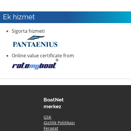
Ek hizmet
Sigorta hizmeti
Online value certificate from
BoatNet
merkez
GSK
Gizlilik Politikası
Feragat