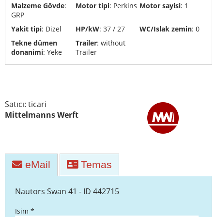
Malzeme Gövde
:
Motor tipi
: Perkins
Motor sayisi
: 1
Yat
GRP
geri
Yakit tipi
: Dizel
HP/kW
: 37 / 27
WC/Islak zemin
: 0
dönüşümü
Tekne dümen
Trailer
: without
ve
donanimi
: Yeke
Trailer
imhası
Yat
taşımacılığı
Satıcı: ticari
Tersane
Mittelmanns Werft
eMail
Temas
Nautors Swan 41 - ID 442715
Isim *