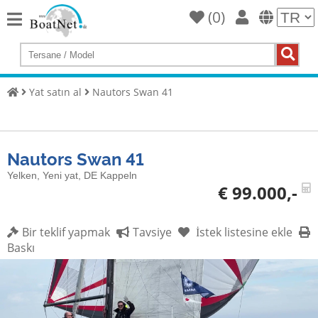
(
0
)
Home
Yat
satın
Yat satın al
Nautors Swan 41
al
Yat
Sat
Nautors Swan 41
Ticari
Yelken, Yeni yat, DE Kappeln
satıcı
€ 99.000,-
Özel
satıcı
Bir teklif yapmak
Tavsiye
İstek listesine ekle
Baskı
Müzayede
Yat
brokeri