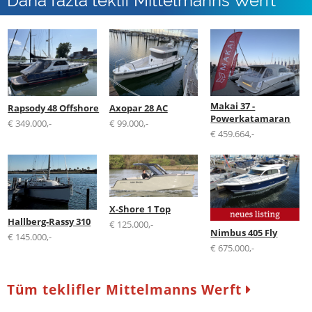
Makai 37 -
Rapsody 48 Offshore
Axopar 28 AC
Powerkatamaran
€ 349.000,-
€ 99.000,-
€ 459.664,-
X-Shore 1 Top
Hallberg-Rassy 310
€ 125.000,-
Nimbus 405 Fly
€ 145.000,-
€ 675.000,-
Tüm teklifler Mittelmanns Werft