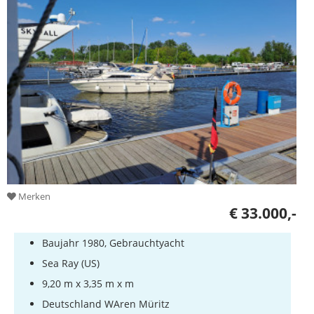
Bootszubehör
Gestohlene
Boote
Sachverständige
Segel-
&
Sportbootschulen
Versicherungen
Yachtwerften
Merken
€ 33.000,-
Baujahr 1980, Gebrauchtyacht
Sea Ray (US)
9,20 m x 3,35 m x m
Deutschland WAren Müritz