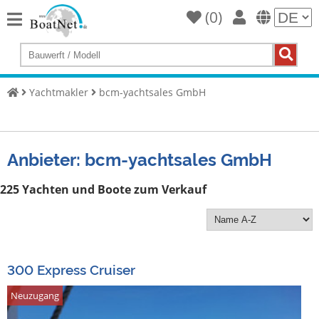
(
0
)
Home
Yacht
kaufen
Yachtmakler
bcm-yachtsales GmbH
Yacht
verkaufen
Anbieter: bcm-yachtsales GmbH
Gewerbliche
Verkäufer
225 Yachten und Boote zum Verkauf
Private
Verkäufer
Auktionen
300 Express Cruiser
Yachtmakler
Neuzugang
Services