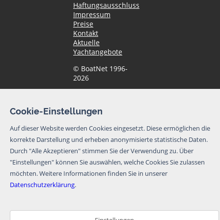
Haftungsausschluss
Impressum
Preise
Kontakt
Aktuelle
Yachtangebote
© BoatNet 1996-
2026
Newsletter
Cookie-Einstellungen
Ich möchte den
Auf dieser Website werden Cookies eingesetzt. Diese ermöglichen die
Newsletter von
korrekte Darstellung und erheben anonymisierte statistische Daten.
BoatNet per eMail
erhalten. Von dem
Durch "Alle Akzeptieren" stimmen Sie der Verwendung zu. Über
Newsletter kann
"Einstellungen" können Sie auswählen, welche Cookies Sie zulassen
ich mich jederzeit
möchten.
Weitere Informationen finden Sie in unserer
per eMail oder
Datenschutzerklärung
.
über den
Abmeldelink im
Newsletter
abmelden.