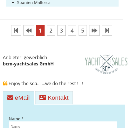
Spanien Mallorca
1
2
3
4
5
Anbieter: gewerblich
bcm-yachtsales GmbH
Enjoy the sea... ...we do the rest ! ! !
eMail
Kontakt
Name *