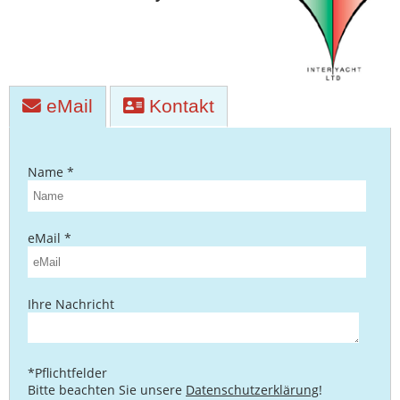
Bootszubehör
Gestohlene
Boote
Sachverständige
eMail
Kontakt
Segel-
&
Sportbootschulen
Name *
Versicherungen
eMail *
Yachtwerften
Ihre Nachricht
*Pflichtfelder
Bitte beachten Sie unsere
Datenschutzerklärung
!