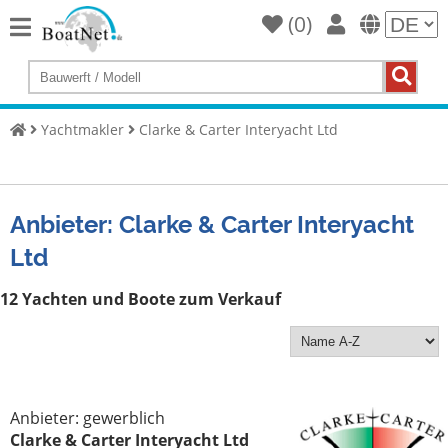
(
0
)
Home
Yacht
kaufen
Yachtmakler
Clarke & Carter Interyacht Ltd
Yacht
verkaufen
Anbieter: Clarke & Carter Interyacht
Gewerbliche
Verkäufer
Ltd
Private
12 Yachten und Boote zum Verkauf
Verkäufer
Auktionen
Yachtmakler
Anbieter: gewerblich
Services
Clarke & Carter Interyacht Ltd